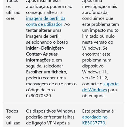
Todos
Após instalar esta
Após uma
os
atualização, poderá não
investigação mais
utilizad
conseguir alterar a
aprofundada,
ores
imagem de perfil da
concluímos que
conta de utilizador
. Ao
este problema tem
tentar alterar uma
um impacto muito
imagem de perfil
limitado ou nulo
selecionando o botão
nesta versão do
Iniciar
>
Definições>
Windows. Se
Contas
>
As suas
encontrar este
informações
e, em
problema num
seguida, selecionar
dispositivo
Escolher um ficheiro
,
Windows 11,
poderá receber uma
versão 21H2,
mensagem de erro com o
contacte o
suporte
código de erro
do Windows
para
0x80070520.
obter ajuda.
Todos
Os dispositivos Windows
Este problema é
os
poderão enfrentar falhas
abordado no
utilizad
de ligação VPN após a
KB5037770
.