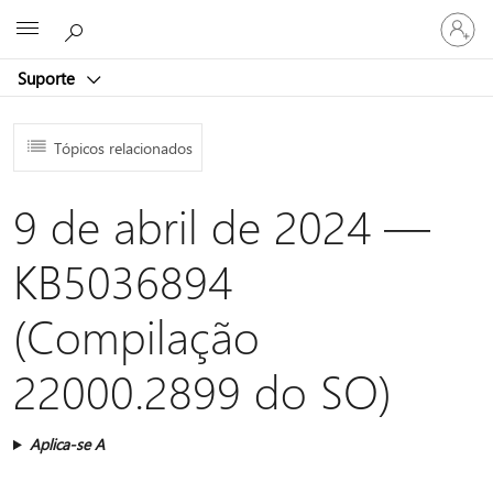
Iniciar
Microsoft
sessão
na
Suporte
conta
Tópicos relacionados
9 de abril de 2024 —
KB5036894
(Compilação
22000.2899 do SO)
Aplica-se A