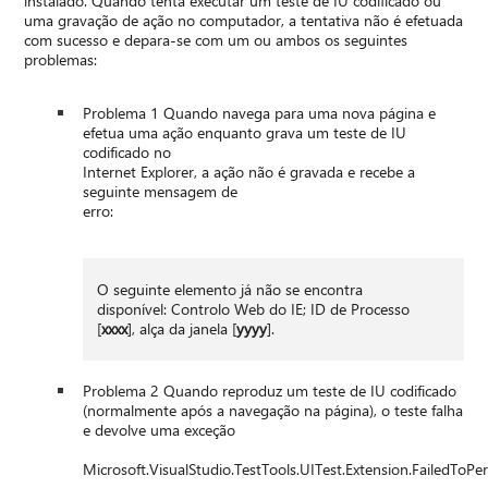
instalado. Quando tenta executar um teste de IU codificado ou
uma gravação de ação no computador, a tentativa não é efetuada
com sucesso e depara-se com um ou ambos os seguintes
problemas:
Problema 1 Quando navega para uma nova página e
efetua uma ação enquanto grava um teste de IU
codificado no
Internet Explorer, a ação não é gravada e recebe a
seguinte mensagem de
erro:
O seguinte elemento já não se encontra
disponível: Controlo Web do IE; ID de Processo
[
xxxx
], alça da janela [
yyyy
].
Problema 2 Quando reproduz um teste de IU codificado
(normalmente após a navegação na página), o teste falha
e devolve uma exceção
Microsoft.VisualStudio.TestTools.UITest.Extension.FailedTo