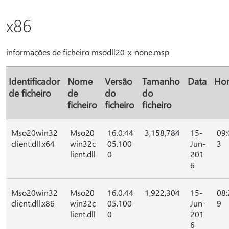
x86
informações de ficheiro msodll20-x-none.msp
Identificador
Nome
Versão
Tamanho
Data
Ho
de ficheiro
de
do
do
ficheiro
ficheiro
ficheiro
Mso20win32
Mso20
16.0.44
3,158,784
15-
09:
client.dll.x64
win32c
05.100
Jun-
3
lient.dll
0
201
6
Mso20win32
Mso20
16.0.44
1,922,304
15-
08:
client.dll.x86
win32c
05.100
Jun-
9
lient.dll
0
201
6