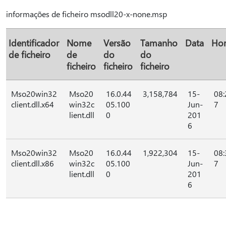
informações de ficheiro msodll20-x-none.msp
Identificador
Nome
Versão
Tamanho
Data
Ho
de ficheiro
de
do
do
ficheiro
ficheiro
ficheiro
Mso20win32
Mso20
16.0.44
3,158,784
15-
08:
client.dll.x64
win32c
05.100
Jun-
7
lient.dll
0
201
6
Mso20win32
Mso20
16.0.44
1,922,304
15-
08:
client.dll.x86
win32c
05.100
Jun-
7
lient.dll
0
201
6