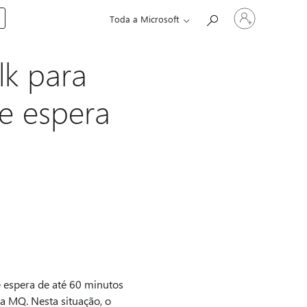
Iniciar
Toda a Microsoft
sessão
na
conta
lk para
e espera
e espera de até 60 minutos
la MQ. Nesta situação, o