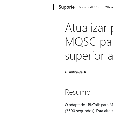
Microsoft
Suporte
Microsoft 365
Offic
Atualizar
MQSC para
superior 
Aplica-se A
Resumo
O adaptador BizTalk para M
(3600 segundos). Esta alter