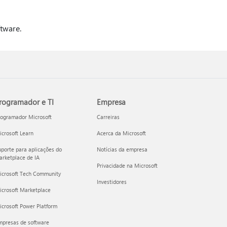
ftware.
rogramador e TI
Empresa
rogramador Microsoft
Carreiras
crosoft Learn
Acerca da Microsoft
porte para aplicações do
Notícias da empresa
rketplace de IA
Privacidade na Microsoft
icrosoft Tech Community
Investidores
icrosoft Marketplace
crosoft Power Platform
mpresas de software