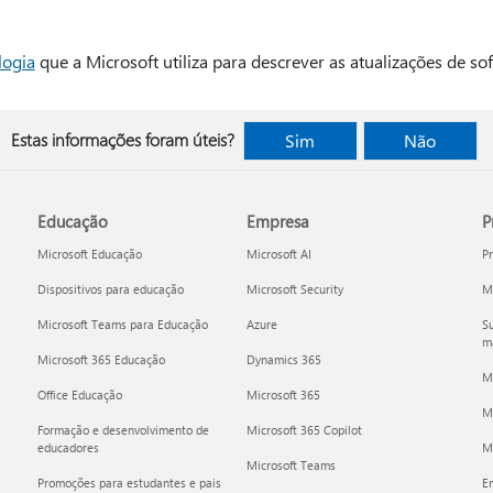
logia
que a Microsoft utiliza para descrever as atualizações de so
Estas informações foram úteis?
Sim
Não
Educação
Empresa
P
Microsoft Educação
Microsoft AI
P
Dispositivos para educação
Microsoft Security
Mi
Microsoft Teams para Educação
Azure
Su
ma
Microsoft 365 Educação
Dynamics 365
M
Office Educação
Microsoft 365
M
Formação e desenvolvimento de
Microsoft 365 Copilot
educadores
Mi
Microsoft Teams
Promoções para estudantes e pais
E