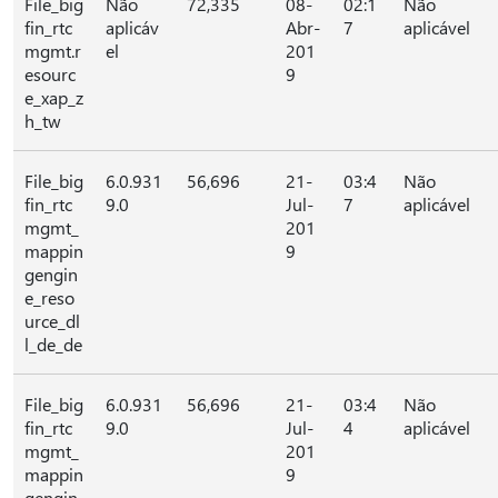
File_big
Não
72,335
08-
02:1
Não
fin_rtc
aplicáv
Abr-
7
aplicável
mgmt.r
el
201
esourc
9
e_xap_z
h_tw
File_big
6.0.931
56,696
21-
03:4
Não
fin_rtc
9.0
Jul-
7
aplicável
mgmt_
201
mappin
9
gengin
e_reso
urce_dl
l_de_de
File_big
6.0.931
56,696
21-
03:4
Não
fin_rtc
9.0
Jul-
4
aplicável
mgmt_
201
mappin
9
gengin