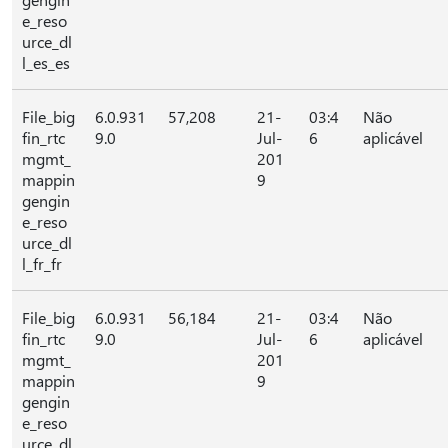
e_reso
urce_dl
l_es_es
File_big
6.0.931
57,208
21-
03:4
Não
fin_rtc
9.0
Jul-
6
aplicável
mgmt_
201
mappin
9
gengin
e_reso
urce_dl
l_fr_fr
File_big
6.0.931
56,184
21-
03:4
Não
fin_rtc
9.0
Jul-
6
aplicável
mgmt_
201
mappin
9
gengin
e_reso
urce_dl