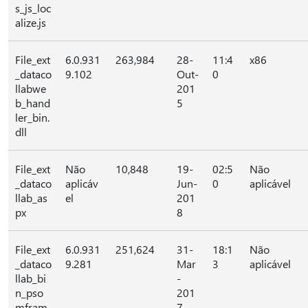
s_js_loc
alize.js
File_ext
6.0.931
263,984
28-
11:4
x86
_dataco
9.102
Out-
0
llabwe
201
b_hand
5
ler_bin.
dll
File_ext
Não
10,848
19-
02:5
Não
_dataco
aplicáv
Jun-
0
aplicável
llab_as
el
201
px
8
File_ext
6.0.931
251,624
31-
18:1
Não
_dataco
9.281
Mar
3
aplicável
llab_bi
-
n_pso
201
mfram
7