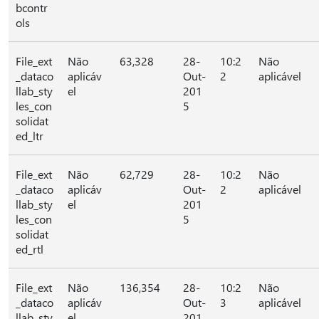
bcontr
ols
File_ext
Não
63,328
28-
10:2
Não
_dataco
aplicáv
Out-
2
aplicável
llab_sty
el
201
les_con
5
solidat
ed_ltr
File_ext
Não
62,729
28-
10:2
Não
_dataco
aplicáv
Out-
2
aplicável
llab_sty
el
201
les_con
5
solidat
ed_rtl
File_ext
Não
136,354
28-
10:2
Não
_dataco
aplicáv
Out-
3
aplicável
llab_sty
el
201