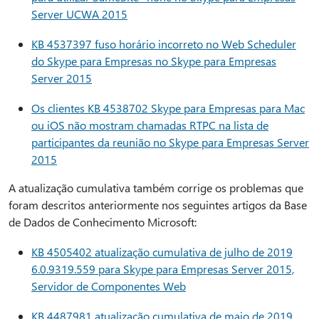
Server UCWA 2015
KB 4537397 fuso horário incorreto no Web Scheduler
do Skype para Empresas no Skype para Empresas
Server 2015
Os clientes KB 4538702 Skype para Empresas para Mac
ou iOS não mostram chamadas RTPC na lista de
participantes da reunião no Skype para Empresas Server
2015
A atualização cumulativa também corrige os problemas que
foram descritos anteriormente nos seguintes artigos da Base
de Dados de Conhecimento Microsoft:
KB 4505402 atualização cumulativa de julho de 2019
6.0.9319.559 para Skype para Empresas Server 2015,
Servidor de Componentes Web
KB 4487981 atualização cumulativa de maio de 2019