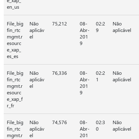
e_xap_
en_us
File_big
Não
75,212
08-
02:2
Não
fin_rtc
aplicáv
Abr-
9
aplicável
mgmt.r
el
201
esourc
9
e_xap_
es_es
File_big
Não
76,336
08-
02:2
Não
fin_rtc
aplicáv
Abr-
1
aplicável
mgmt.r
el
201
esourc
9
e_xap_f
r_fr
File_big
Não
74,576
08-
02:3
Não
fin_rtc
aplicáv
Abr-
0
aplicável
mgmt.r
el
201