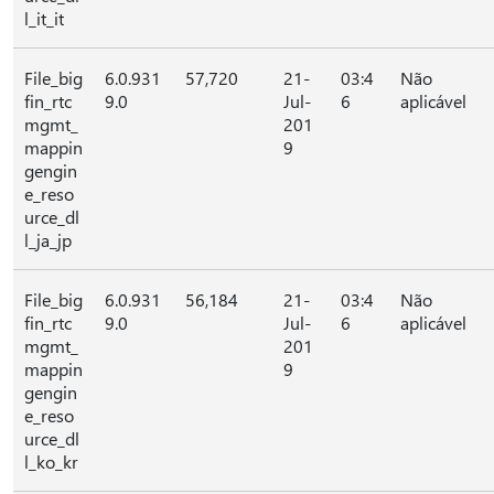
l_it_it
File_big
6.0.931
57,720
21-
03:4
Não
fin_rtc
9.0
Jul-
6
aplicável
mgmt_
201
mappin
9
gengin
e_reso
urce_dl
l_ja_jp
File_big
6.0.931
56,184
21-
03:4
Não
fin_rtc
9.0
Jul-
6
aplicável
mgmt_
201
mappin
9
gengin
e_reso
urce_dl
l_ko_kr