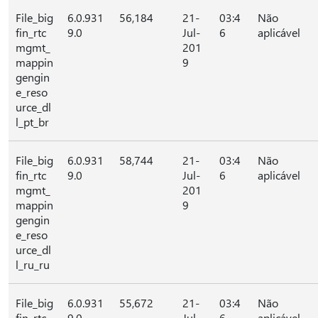
File_big
6.0.931
56,184
21-
03:4
Não
fin_rtc
9.0
Jul-
6
aplicável
mgmt_
201
mappin
9
gengin
e_reso
urce_dl
l_pt_br
File_big
6.0.931
58,744
21-
03:4
Não
fin_rtc
9.0
Jul-
6
aplicável
mgmt_
201
mappin
9
gengin
e_reso
urce_dl
l_ru_ru
File_big
6.0.931
55,672
21-
03:4
Não
fin_rtc
9.0
Jul-
6
aplicável