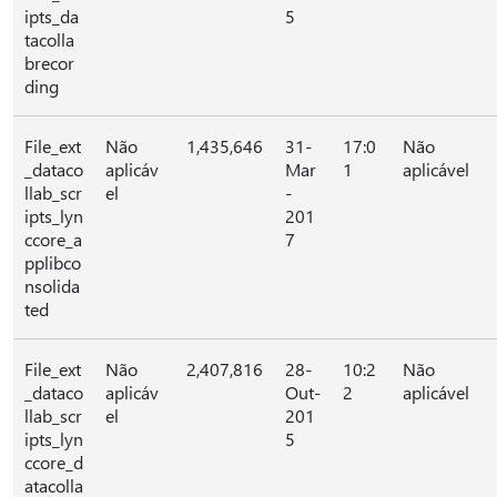
ipts_da
5
tacolla
brecor
ding
File_ext
Não
1,435,646
31-
17:0
Não
_dataco
aplicáv
Mar
1
aplicável
llab_scr
el
-
ipts_lyn
201
ccore_a
7
pplibco
nsolida
ted
File_ext
Não
2,407,816
28-
10:2
Não
_dataco
aplicáv
Out-
2
aplicável
llab_scr
el
201
ipts_lyn
5
ccore_d
atacolla