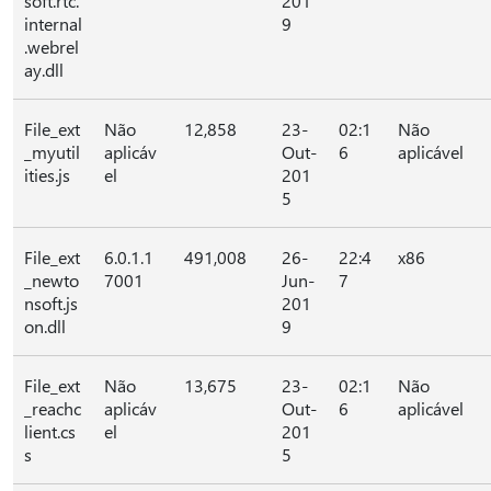
soft.rtc.
201
internal
9
.webrel
ay.dll
File_ext
Não
12,858
23-
02:1
Não
_myutil
aplicáv
Out-
6
aplicável
ities.js
el
201
5
File_ext
6.0.1.1
491,008
26-
22:4
x86
_newto
7001
Jun-
7
nsoft.js
201
on.dll
9
File_ext
Não
13,675
23-
02:1
Não
_reachc
aplicáv
Out-
6
aplicável
lient.cs
el
201
s
5