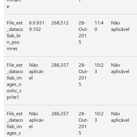
e
File_ext
6.0.931
268,512
28-
11:4
Não
_dataco
9.102
Out-
0
aplicável
llab_bi
201
n_pso
5
mres
File_ext
Não
286,357
28-
10:2
Não
_dataco
aplicáv
Out-
3
aplicável
llab_im
el
201
ages_n
5
onhc_s
prite1
File_ext
Não
286,357
28-
10:2
Não
_dataco
aplicáv
Out-
3
aplicável
llab_im
el
201
ages_s
5