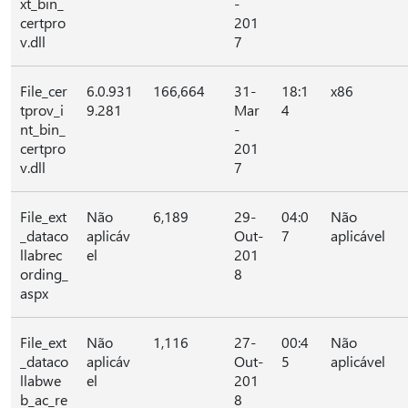
xt_bin_
-
certpro
201
v.dll
7
File_cer
6.0.931
166,664
31-
18:1
x86
tprov_i
9.281
Mar
4
nt_bin_
-
certpro
201
v.dll
7
File_ext
Não
6,189
29-
04:0
Não
_dataco
aplicáv
Out-
7
aplicável
llabrec
el
201
ording_
8
aspx
File_ext
Não
1,116
27-
00:4
Não
_dataco
aplicáv
Out-
5
aplicável
llabwe
el
201
b_ac_re
8