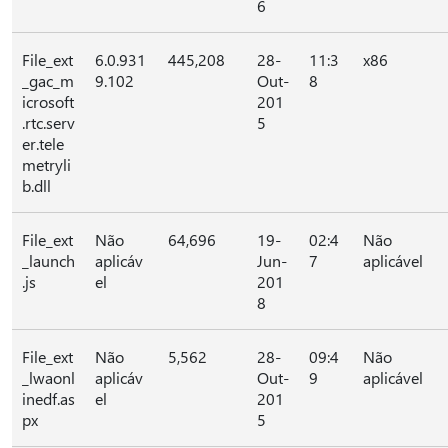
6
File_ext
6.0.931
445,208
28-
11:3
x86
_gac_m
9.102
Out-
8
icrosoft
201
.rtc.serv
5
er.tele
metryli
b.dll
File_ext
Não
64,696
19-
02:4
Não
_launch
aplicáv
Jun-
7
aplicável
.js
el
201
8
File_ext
Não
5,562
28-
09:4
Não
_lwaonl
aplicáv
Out-
9
aplicável
inedf.as
el
201
px
5