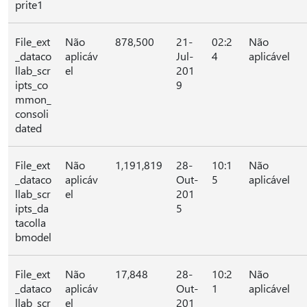
prite1
File_ext
Não
878,500
21-
02:2
Não
_dataco
aplicáv
Jul-
4
aplicável
llab_scr
el
201
ipts_co
9
mmon_
consoli
dated
File_ext
Não
1,191,819
28-
10:1
Não
_dataco
aplicáv
Out-
5
aplicável
llab_scr
el
201
ipts_da
5
tacolla
bmodel
File_ext
Não
17,848
28-
10:2
Não
_dataco
aplicáv
Out-
1
aplicável
llab_scr
el
201