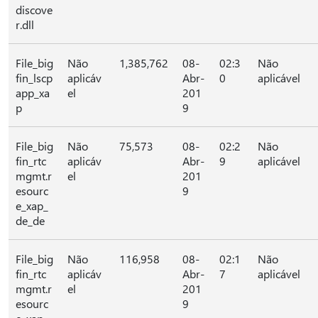
discove
r.dll
File_big
Não
1,385,762
08-
02:3
Não
fin_lscp
aplicáv
Abr-
0
aplicável
app_xa
el
201
p
9
File_big
Não
75,573
08-
02:2
Não
fin_rtc
aplicáv
Abr-
9
aplicável
mgmt.r
el
201
esourc
9
e_xap_
de_de
File_big
Não
116,958
08-
02:1
Não
fin_rtc
aplicáv
Abr-
7
aplicável
mgmt.r
el
201
esourc
9