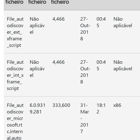
ficheiro
ficheiro
ficheiro
File_aut
Não
4,466
27-
00:4
Não
odiscov
aplicáv
Out-
5
aplicável
er_ext_
el
201
xframe
8
_script
File_aut
Não
4,466
27-
00:4
Não
odiscov
aplicáv
Out-
5
aplicável
er_int_x
el
201
frame_
8
script
File_aut
6.0.931
333,600
31-
18:1
x86
odiscov
9.281
Mar
2
er_micr
-
osoft.rt
201
c.intern
7
al.auto