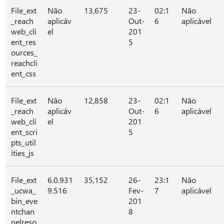
File_ext
Não
13,675
23-
02:1
Não
_reach
aplicáv
Out-
6
aplicável
web_cli
el
201
ent_res
5
ources_
reachcli
ent_css
File_ext
Não
12,858
23-
02:1
Não
_reach
aplicáv
Out-
6
aplicável
web_cli
el
201
ent_scri
5
pts_util
ities_js
File_ext
6.0.931
35,152
26-
23:1
Não
_ucwa_
9.516
Fev-
7
aplicável
bin_eve
201
ntchan
8
nelreso