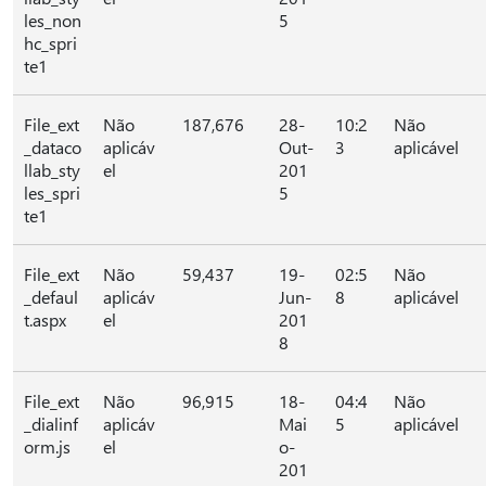
les_non
5
hc_spri
te1
File_ext
Não
187,676
28-
10:2
Não
_dataco
aplicáv
Out-
3
aplicável
llab_sty
el
201
les_spri
5
te1
File_ext
Não
59,437
19-
02:5
Não
_defaul
aplicáv
Jun-
8
aplicável
t.aspx
el
201
8
File_ext
Não
96,915
18-
04:4
Não
_dialinf
aplicáv
Mai
5
aplicável
orm.js
el
o-
201