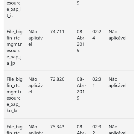
esourc
9
e_xap_i
t_it
File_big
Não
74,711
08-
02:2
Não
fin_rtc
aplicáv
Abr-
4
aplicável
mgmt.r
el
201
esourc
9
e_xap_j
a_jp
File_big
Não
72,820
08-
02:3
Não
fin_rtc
aplicáv
Abr-
1
aplicável
mgmt.r
el
201
esourc
9
e_xap_
ko_kr
File_big
Não
75,343
08-
02:3
Não
fin_rtc
aplicáv
Abr-
2
aplicável