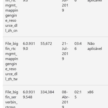
mgmt_
201
mappin
9
gengin
e_reso
urce_dl
l_zh_cn
File_big
6.0.931
55,672
21-
03:4
Não
fin_rtc
9.0
Jul-
6
aplicável
mgmt_
201
mappin
9
gengin
e_reso
urce_dl
l_zh_tw
File_big
6.0.931
334,384
08-
02:1
x86
fin_ser
9.548
Abr-
5
verbin_
201
rtcmg
9