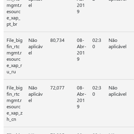
mgmt.r
el
201
esourc
9
e_xap_
pt_br
File_big
Não
80,734
08-
02:3
Não
fin_rtc
aplicáv
Abr-
0
aplicável
mgmt.r
el
201
esourc
9
e_xap_r
u_ru
File_big
Não
72,077
08-
02:3
Não
fin_rtc
aplicáv
Abr-
0
aplicável
mgmt.r
el
201
esourc
9
e_xap_z
h_cn