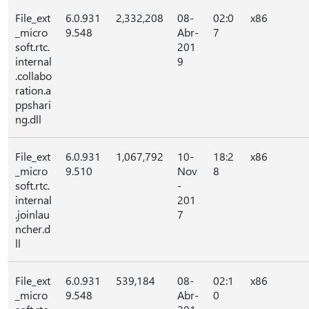
File_ext
6.0.931
2,332,208
08-
02:0
x86
_micro
9.548
Abr-
7
soft.rtc.
201
internal
9
.collabo
ration.a
ppshari
ng.dll
File_ext
6.0.931
1,067,792
10-
18:2
x86
_micro
9.510
Nov
8
soft.rtc.
-
internal
201
.joinlau
7
ncher.d
ll
File_ext
6.0.931
539,184
08-
02:1
x86
_micro
9.548
Abr-
0