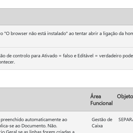
 "O browser não está instalado" ao tentar abrir a ligação da 
ção de controlo para Ativado = falso e Editável = verdadeiro pode
ntecer.
Área
Objeto
Funcional
é preenchido automaticamente ao
Gestão de
SEPAR
plica-se ao Documento. Não.
Caixa
o Geral se as linhas forem criadas a