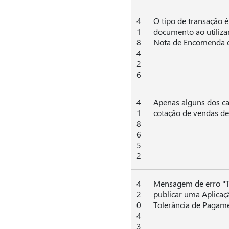
4
O tipo de transação 
1
documento ao utiliza
8
Nota de Encomenda 
4
2
6
4
Apenas alguns dos ca
1
cotação de vendas dep
8
6
5
2
4
Mensagem de erro "Te
2
publicar uma Aplicaç
0
Tolerância de Pagame
4
3