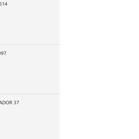
614
097
ADOR 37