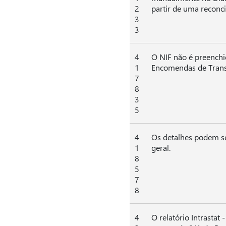
2
partir de uma reconci
3
3
4
O NIF não é preenchid
1
Encomendas de Trans
7
8
3
5
4
Os detalhes podem se
1
geral.
8
5
7
8
4
O relatório Intrastat 