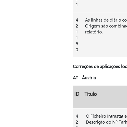
1
4
As linhas de diário c
2
Origem são combinada
1
relatório.
1
8
0
Correções de aplicações loc
AT - Áustria
ID
Título
4
O Ficheiro Intrastat
2
Descrição do Nº Tarif