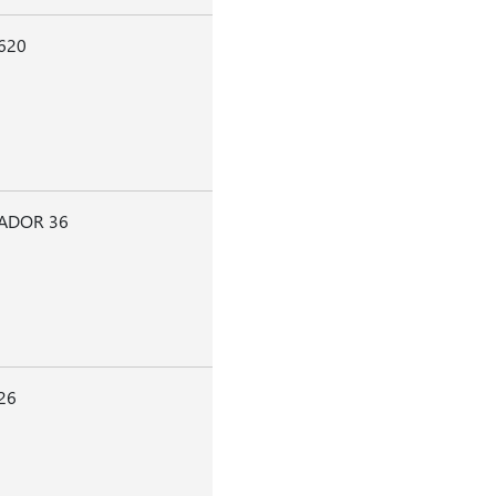
620
ADOR 36
26