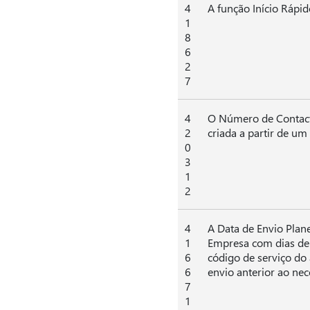
4
A função Início Rápid
1
8
6
2
7
4
O Número de Contacto
2
criada a partir de 
0
3
1
2
4
A Data de Envio Plane
1
Empresa com dias de
6
código de serviço do
6
envio anterior ao nec
7
1