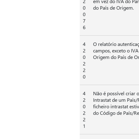
2
em vez do IVA do Par
0
do País de Origem.
0
7
6
4
O relatório autenticaç
2
campos, exceto o IVA 
0
Origem do País de Or
2
2
0
4
Não é possível criar 
2
Intrastat de um País
0
ficheiro intrastat est
2
do Código de País/R
2
1