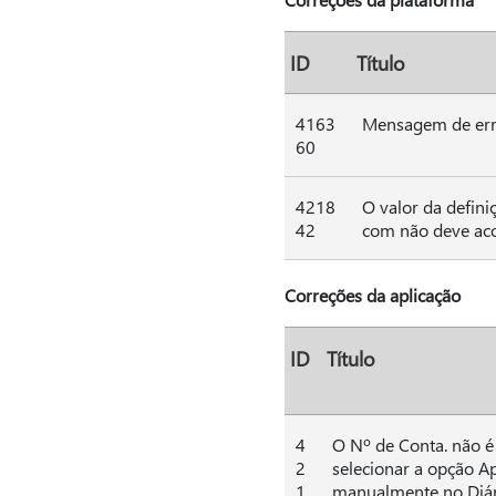
ID
Título
4163
Mensagem de erro
60
4218
O valor da defini
42
com não deve aco
Correções da aplicação
ID
Título
4
O Nº de Conta. não 
2
selecionar a opção A
1
manualmente no Diári