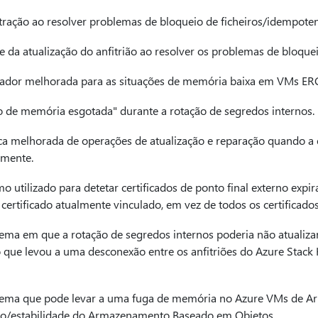
xtração ao resolver problemas de bloqueio de ficheiros/idempoten
de da atualização do anfitrião ao resolver os problemas de bloque
trador melhorada para as situações de memória baixa em VMs ER
ão de memória esgotada" durante a rotação de segredos internos.
a melhorada de operações de atualização e reparação quando a e
amente.
 utilizado para detetar certificados de ponto final externo expi
 certificado atualmente vinculado, em vez de todos os certificados
ema em que a rotação de segredos internos poderia não atualizar
 que levou a uma desconexão entre os anfitriões do Azure Stack
lema que pode levar a uma fuga de memória no Azure VMs de A
o/estabilidade do Armazenamento Baseado em Objetos.