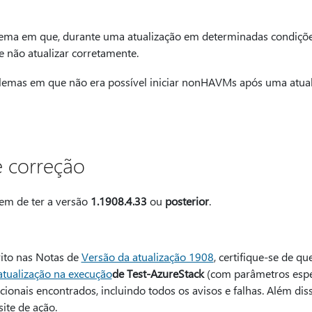
lema em que, durante uma atualização em determinadas condiçõe
 não atualizar corretamente.
lemas em que não era possível iniciar nonHAVMs após uma atual
 correção
tem de ter a versão
1.1908.4.33
ou
posterior
.
ito nas Notas de
Versão da atualização 1908
, certifique-se de qu
 atualização na execução
de Test-AzureStack
(com parâmetros espec
onais encontrados, incluindo todos os avisos e falhas. Além disso
ite de ação.