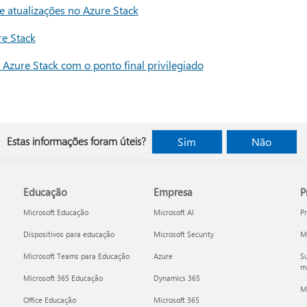
e atualizações no Azure Stack
re Stack
 Azure Stack com o ponto final privilegiado
Estas informações foram úteis?
Sim
Não
Educação
Empresa
P
Microsoft Educação
Microsoft AI
P
Dispositivos para educação
Microsoft Security
Mi
Microsoft Teams para Educação
Azure
Su
ma
Microsoft 365 Educação
Dynamics 365
M
Office Educação
Microsoft 365