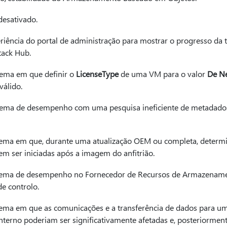
esativado.
ência do portal de administração para mostrar o progresso da t
tack Hub.
lema em que definir o
LicenseType
de uma VM para o valor
De N
válido.
lema de desempenho com uma pesquisa ineficiente de metadados
lema em que, durante uma atualização OEM ou completa, determ
em ser iniciadas após a imagem do anfitrião.
lema de desempenho no Fornecedor de Recursos de Armazenamen
de controlo.
lema em que as comunicações e a transferência de dados para um
nterno poderiam ser significativamente afetadas e, posteriormente