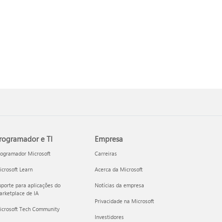
rogramador e TI
Empresa
rogramador Microsoft
Carreiras
crosoft Learn
Acerca da Microsoft
porte para aplicações do
Notícias da empresa
rketplace de IA
Privacidade na Microsoft
icrosoft Tech Community
Investidores