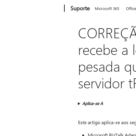
Microsoft
Suporte
Microsoft 365
Offic
CORREÇÃ
recebe a 
pesada q
servidor 
Aplica-se A
Este artigo aplica-se aos se
Microsoft BizTalk Adap