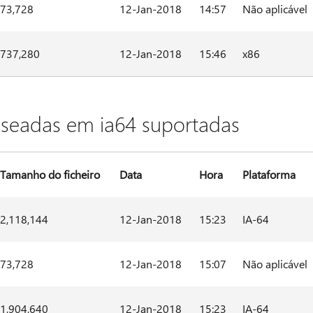
73,728
12-Jan-2018
14:57
Não aplicável
737,280
12-Jan-2018
15:46
x86
aseadas em ia64 suportadas
Tamanho do ficheiro
Data
Hora
Plataforma
2,118,144
12-Jan-2018
15:23
IA-64
73,728
12-Jan-2018
15:07
Não aplicável
1,904,640
12-Jan-2018
15:23
IA-64