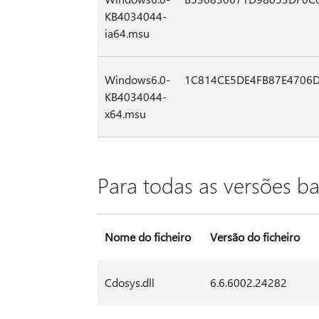
KB4034044-
ia64.msu
Windows6.0-
1C814CE5DE4FB87E4706
KB4034044-
x64.msu
Para todas as versões b
Nome do ficheiro
Versão do ficheiro
Cdosys.dll
6.6.6002.24282