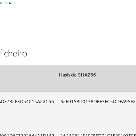
acional
icheiro
Hash de SHA256
ADF7B2E3D54015A22C56
62F015BD0138DBE3FC5DDFA95F2
0981D6F3392644A1D142
15A4C614F1FF8FD74C152F107FF