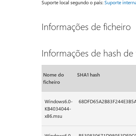
Suporte local segundo o país:
Suporte intern
Informações de ficheiro
Informações de hash de f
Nome do
SHA1 hash
ficheiro
Windows6.0-
68DFD65A2B83F244E3B5
KB4034044-
x86.msu
Windows6.0-
B530830671D98053DF0C