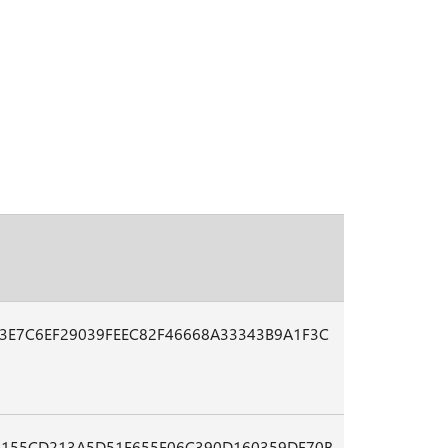
3E7C6EF29039FEEC82F46668A33343B9A1F3C
5155CD213A5D51F655E06C390D160359DE70B