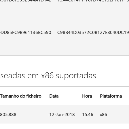
DDD85FC9B961136BC590
C98B44D03572C0B127E8040DC19
aseadas em x86 suportadas
Tamanho do ficheiro
Data
Hora
Plataforma
805,888
12-Jan-2018
15:46
x86