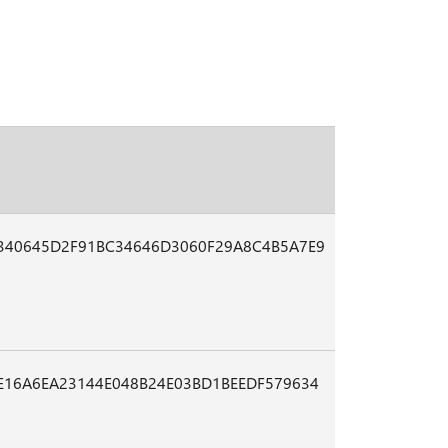
340645D2F91BC34646D3060F29A8C4B5A7E9
E16A6EA23144E048B24E03BD1BEEDF579634