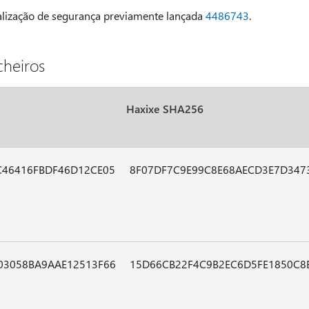
tualização de segurança previamente lançada
4486743
.
cheiros
Haxixe SHA256
C46416FBDF46D12CE05
8F07DF7C9E99C8E68AECD3E7D347
03058BA9AAE12513F66
15D66CB22F4C9B2EC6D5FE1850C8