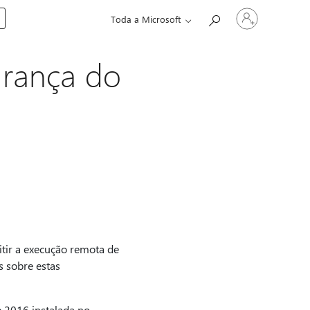
Iniciar
Toda a Microsoft
sessão
na
conta
urança do
itir a execução remota de
s sobre estas
e 2016 instalada no