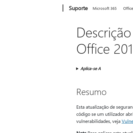
Microsoft
Suporte
Microsoft 365
Offic
Descrição
Office 20
Aplica-se A
Resumo
Esta atualização de segura
código se um utilizador abr
vulnerabilidades, veja
Vulne
Nota
Para aplicar esta atua