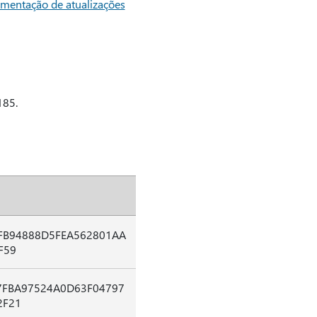
mentação de atualizações
185.
FB94888D5FEA562801AA
F59
7FBA97524A0D63F04797
2F21