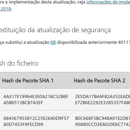
re a implementação desta atualização, veja
informações de imple
e 2018
.
stituição da atualização de segurança
ça substitui a atualização
KB
disponibilizada anteriormente 4011
h do ficheiro
Hash de Pacote SHA 1
Hash de Pacote SHA 2
4A317E19964E3E0A218C32B6F
2E5DA17B4AF82A352EAD
A5B6513BCB7A3EF
E72B6E2292E3285357FAB
684367953812C25E2640D9F57
B0C668F3BC948A91E2D8
80D7453F9FECD99
90880CCD3EA020E6C774