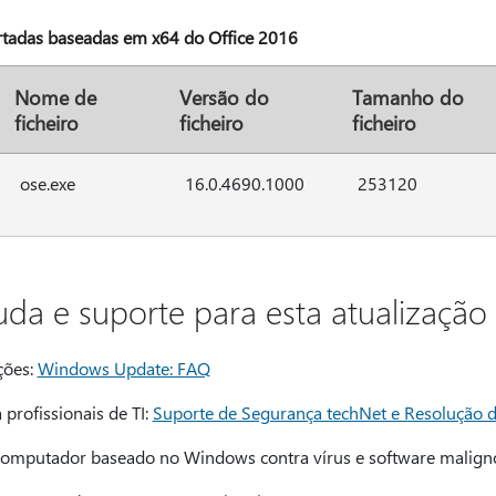
rtadas baseadas em x64 do Office 2016
Nome de
Versão do
Tamanho do
ficheiro
ficheiro
ficheiro
ose.exe
16.0.4690.1000
253120
da e suporte para esta atualização
ções:
Windows Update: FAQ
profissionais de TI:
Suporte de Segurança techNet e Resolução 
 computador baseado no Windows contra vírus e software malign