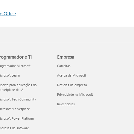
o Office
rogramador e TI
Empresa
rogramador Microsoft
Carreiras
crosoft Learn
Acerca da Microsoft
porte para aplicações do
Notícias da empresa
rketplace de IA
Privacidade na Microsoft
icrosoft Tech Community
Investidores
icrosoft Marketplace
crosoft Power Platform
mpresas de software