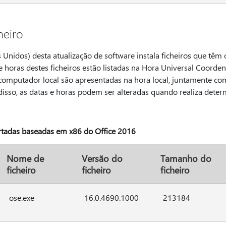
heiro
 Unidos) desta atualização de software instala ficheiros que têm o
 e horas destes ficheiros estão listadas na Hora Universal Coorde
 computador local são apresentadas na hora local, juntamente co
 disso, as datas e horas podem ser alteradas quando realiza dete
rtadas baseadas em x86 do Office 2016
Nome de
Versão do
Tamanho do
ficheiro
ficheiro
ficheiro
ose.exe
16.0.4690.1000
213184