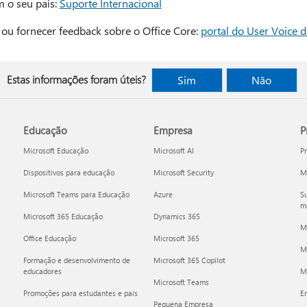
m o seu país:
Suporte Internacional
ou fornecer feedback sobre o Office Core:
portal do User Voice d
Estas informações foram úteis?
Sim
Não
Educação
Empresa
P
Microsoft Educação
Microsoft AI
P
Dispositivos para educação
Microsoft Security
Mi
Microsoft Teams para Educação
Azure
Su
ma
Microsoft 365 Educação
Dynamics 365
M
Office Educação
Microsoft 365
M
Formação e desenvolvimento de
Microsoft 365 Copilot
educadores
Mi
Microsoft Teams
Promoções para estudantes e pais
E
Pequena Empresa