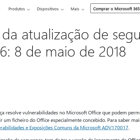
e
Produtos
Dispositivos
Mais
Comprar o Microsoft 365
 da atualização de seg
16: 8 de maio de 2018
nça resolve vulnerabilidades no Microsoft Office que podem perm
ir um ficheiro do Office especialmente concebido. Para saber mai
rabilidades e Exposições Comuns da Microsoft ADV170017
.
lização de segurança, tem de ter a versão de lançamento do Offic