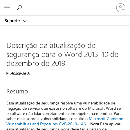
Iniciar
Microsoft
sessão
na
Suporte
conta
Descrição da atualização de
segurança para o Word 2013: 10 de
dezembro de 2019
Aplica-se A
Resumo
Essa atualização de segurança resolve uma vulnerabilidade de
negação de serviço que existe no software do Microsoft Word se
o software não lidar corretamente com objetos na memória. Para
saber mais sobre a vulnerabilidade, consulte o
Microsoft Common
Vulnerabilities and Exposures CVE-2019-1461
.
Nota
Para aplicar
essa atualização de segurança, você deve ter a versão de