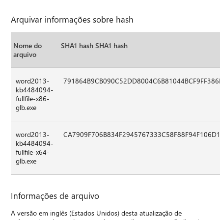
Arquivar informações sobre hash
Nome do
SHA1 hash SHA1 hash
arquivo
word2013-
791864B9CB090C52DD8004C6B81044BCF9FF386
kb4484094-
fullfile-x86-
glb.exe
word2013-
CA7909F706B834F2945767333C58F88F94F106D
kb4484094-
fullfile-x64-
glb.exe
Informações de arquivo
A versão em inglês (Estados Unidos) desta atualização de