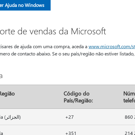
er Ajuda no Windows
orte de vendas da Microsoft
cisares de ajuda com uma compra, aceda a
www.microsoft.com/s
ro de contacto abaixo. Se o seu país/região não estiver listado, 
a
Região
Código do
Núm
País/Região:
tele
Argélia (الجزائر)
+27
860 
la
+351
214 