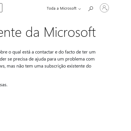
Iniciar
Toda a Microsoft
sessão
na
conta
ente da Microsoft
re o qual está a contactar e do facto de ter um
nder se precisa de ajuda para um problema com
s, mas não tem uma subscrição existente do
sas.