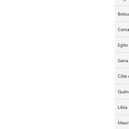
Bots
Cama
Gana
Côte 
Quén
Líbia
Maurí