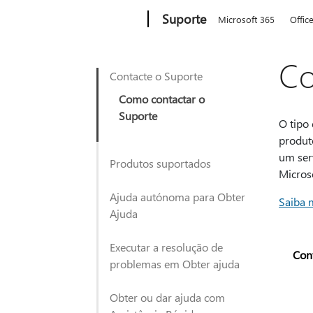
Microsoft
Suporte
Microsoft 365
Offic
Co
Contacte o Suporte
Como contactar o
Suporte
O tipo 
produt
um ser
Produtos suportados
Micros
Ajuda autónoma para Obter
Saiba 
Ajuda
Executar a resolução de
Con
problemas em Obter ajuda
Obter ou dar ajuda com