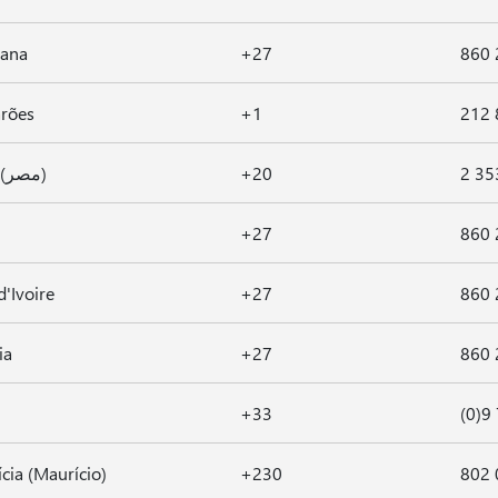
uana
+27
860 
rões
+1
212 
Egito (مصر)
+20
2 35
+27
860 
d'Ivoire
+27
860 
ia
+27
860 
+33
(0)9
cia (Maurício)
+230
802 