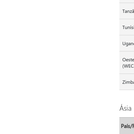
Tanzâ
Ugan
Oeste
(WEC
Zimb
Ásia
País/