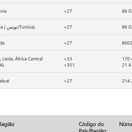
nia
+27
86 0
Tunísia ( تونس/Tunísia)
+27
86 0
da
+27
860
, Leste, África Central
+33
170 
A)
+351
21 4
abué
+27
214 
Região
Código do
Núme
País/Região: