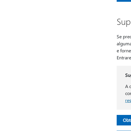
Sup
Se prec
alguma
e forn
Entrar
Su
A 
co
re
Obt