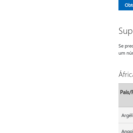
Obt
Sup
Se pre
um núme
Áfric
País/
Ango