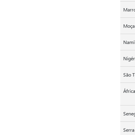
Moça
Namí
Nigér
São T
Áfric
Sene
Serra