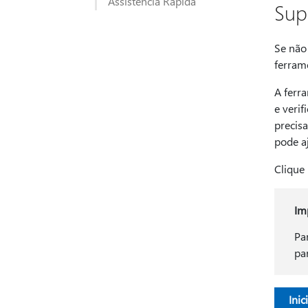
Assistência Rápida
Sup
Se não 
ferrame
A ferra
e veri
precis
pode aj
Clique
Im
Pa
pa
Inic