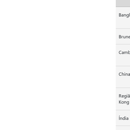
Bang
Cambo
Chin
Regiã
Kon
Índia