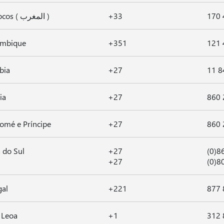
Marrocos ( المغرب )
+33
170 
mbique
+351
121 
bia
+27
11 8
ia
+27
860 
omé e Príncipe
+27
860 
a do Sul
+27
(0)8
+27
(0)8
gal
+221
877 
 Leoa
+1
312 