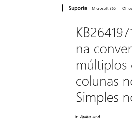
Microsoft
Suporte
Microsoft 365
Offic
KB2641971
na conver
múltiplos
colunas n
Simples n
Aplica-se A