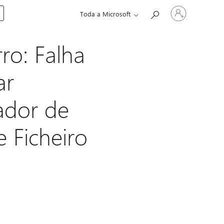
Iniciar
Toda a Microsoft
sessão
na
conta
ro: Falha
ar
ador de
 Ficheiro