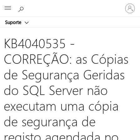
Iniciar
Microsoft
sessão
na
Suporte
conta
KB4040535 -
CORREÇÃO: as Cópias
de Segurança Geridas
do SQL Server não
executam uma cópia
de segurança de
registo agendada no