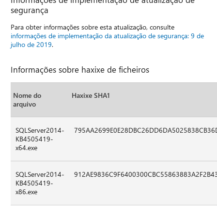
segurança
Para obter informações sobre esta atualização, consulte
informações de implementação da atualização de segurança: 9 de
julho de 2019
.
Informações sobre haxixe de ficheiros
Nome do
Haxixe SHA1
arquivo
SQLServer2014-
795AA2699E0E28DBC26DD6DA5025838CB36
KB4505419-
x64.exe
SQLServer2014-
912AE9836C9F6400300CBC55863883A2F2B4
KB4505419-
x86.exe