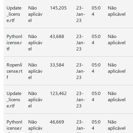
Update
Não
145,205
23-
05:0
Não
_licens
aplicáv
Jan-
4
aplicável
e.rtf
el
23
Pythonl
Não
43,688
23-
05:0
Não
icense.r
aplicáv
Jan-
4
aplicável
tf
el
23
Ropenli
Não
33,584
23-
05:0
Não
cense.rt
aplicáv
Jan-
4
aplicável
f
el
23
Update
Não
123,462
23-
05:0
Não
_licens
aplicáv
Jan-
4
aplicável
e.rtf
el
23
Pythonl
Não
46,669
23-
05:0
Não
icense.r
aplicáv
Jan-
4
aplicável