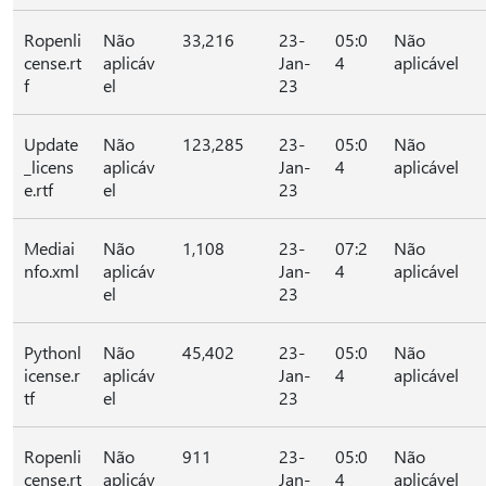
Ropenli
Não
33,216
23-
05:0
Não
cense.rt
aplicáv
Jan-
4
aplicável
f
el
23
Update
Não
123,285
23-
05:0
Não
_licens
aplicáv
Jan-
4
aplicável
e.rtf
el
23
Mediai
Não
1,108
23-
07:2
Não
nfo.xml
aplicáv
Jan-
4
aplicável
el
23
Pythonl
Não
45,402
23-
05:0
Não
icense.r
aplicáv
Jan-
4
aplicável
tf
el
23
Ropenli
Não
911
23-
05:0
Não
cense.rt
aplicáv
Jan-
4
aplicável