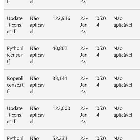
f
el
23
Update
Não
122,946
23-
05:0
Não
_licens
aplicáv
Jan-
4
aplicável
e.rtf
el
23
Pythonl
Não
40,862
23-
05:0
Não
icense.r
aplicáv
Jan-
4
aplicável
tf
el
23
Ropenli
Não
33,141
23-
05:0
Não
cense.rt
aplicáv
Jan-
4
aplicável
f
el
23
Update
Não
123,000
23-
05:0
Não
_licens
aplicáv
Jan-
4
aplicável
e.rtf
el
23
Pythonl
Não
52,334
23-
05:0
Não