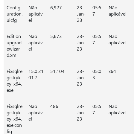
Config
Não
6,927
23-
05:5
Não
uration.
aplicáv
Jan-
7
aplicável
uicfg
el
23
Edition
Não
5,673
23-
05:5
Não
upgrad
aplicáv
Jan-
7
aplicável
ewizar
el
23
d.xml
Fixsqlre
15.0.21
51,104
23-
05:0
x64
gistryk
01.7
Jan-
3
ey_x64.
23
exe
Fixsqlre
Não
486
23-
05:5
Não
gistryk
aplicáv
Jan-
7
aplicável
ey_x64.
el
23
exe.con
fig