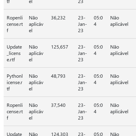
tf
el
23
Ropenli
Não
36,232
23-
05:0
Não
cense.rt
aplicáv
Jan-
4
aplicável
f
el
23
Update
Não
125,657
23-
05:0
Não
_licens
aplicáv
Jan-
4
aplicável
e.rtf
el
23
Pythonl
Não
48,793
23-
05:0
Não
icense.r
aplicáv
Jan-
4
aplicável
tf
el
23
Ropenli
Não
37,540
23-
05:0
Não
cense.rt
aplicáv
Jan-
4
aplicável
f
el
23
Update
Não
124,303
23-
05:0
Não