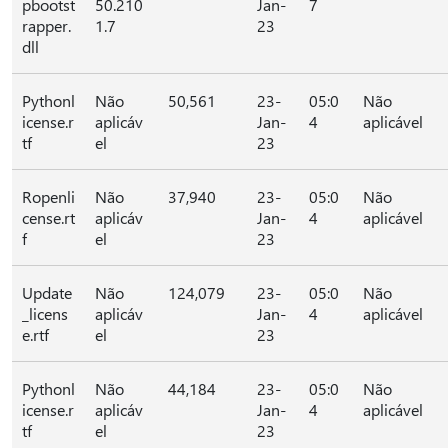
pbootst
50.210
Jan-
7
rapper.
1.7
23
dll
Pythonl
Não
50,561
23-
05:0
Não
icense.r
aplicáv
Jan-
4
aplicável
tf
el
23
Ropenli
Não
37,940
23-
05:0
Não
cense.rt
aplicáv
Jan-
4
aplicável
f
el
23
Update
Não
124,079
23-
05:0
Não
_licens
aplicáv
Jan-
4
aplicável
e.rtf
el
23
Pythonl
Não
44,184
23-
05:0
Não
icense.r
aplicáv
Jan-
4
aplicável
tf
el
23