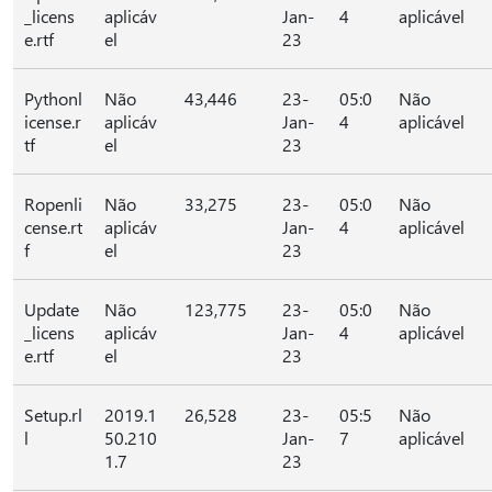
_licens
aplicáv
Jan-
4
aplicável
e.rtf
el
23
Pythonl
Não
43,446
23-
05:0
Não
icense.r
aplicáv
Jan-
4
aplicável
tf
el
23
Ropenli
Não
33,275
23-
05:0
Não
cense.rt
aplicáv
Jan-
4
aplicável
f
el
23
Update
Não
123,775
23-
05:0
Não
_licens
aplicáv
Jan-
4
aplicável
e.rtf
el
23
Setup.rl
2019.1
26,528
23-
05:5
Não
l
50.210
Jan-
7
aplicável
1.7
23