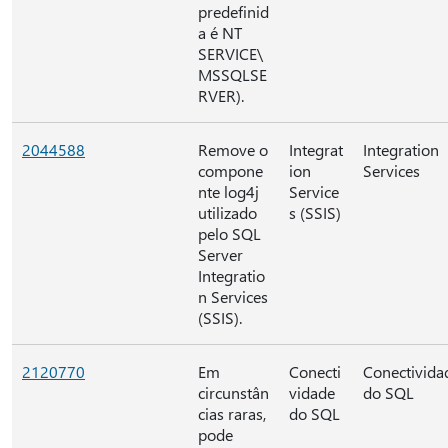
predefinid
a é NT
SERVICE\
MSSQLSE
RVER).
2044588
Remove o
Integrat
Integration
compone
ion
Services
nte log4j
Service
utilizado
s (SSIS)
pelo SQL
Server
Integratio
n Services
(SSIS).
2120770
Em
Conecti
Conectivida
circunstân
vidade
do SQL
cias raras,
do SQL
pode