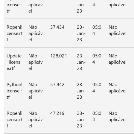
icense.r
aplicáv
Jan-
4
aplicável
tf
el
23
Ropenli
Não
37,434
23-
05:0
Não
cense.rt
aplicáv
Jan-
4
aplicável
f
el
23
Update
Não
128,021
23-
05:0
Não
_licens
aplicáv
Jan-
4
aplicável
e.rtf
el
23
Pythonl
Não
57,942
23-
05:0
Não
icense.r
aplicáv
Jan-
4
aplicável
tf
el
23
Ropenli
Não
47,219
23-
05:0
Não
cense.rt
aplicáv
Jan-
4
aplicável
f
el
23