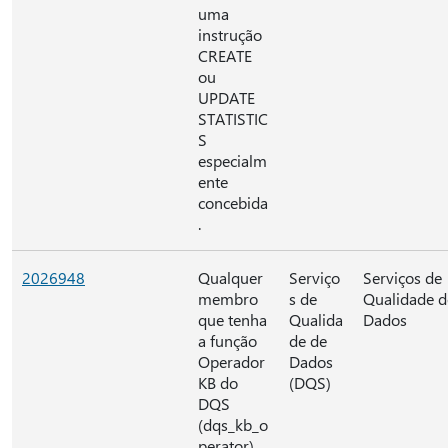
uma
instrução
CREATE
ou
UPDATE
STATISTIC
S
especialm
ente
concebida
.
2026948
Qualquer
Serviço
Serviços de
membro
s de
Qualidade d
que tenha
Qualida
Dados
a função
de de
Operador
Dados
KB do
(DQS)
DQS
(dqs_kb_o
perator)