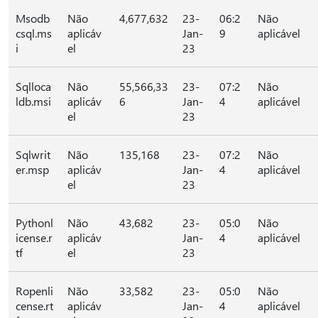
Msodb
Não
4,677,632
23-
06:2
Não
csql.ms
aplicáv
Jan-
9
aplicável
i
el
23
Sqlloca
Não
55,566,33
23-
07:2
Não
ldb.msi
aplicáv
6
Jan-
4
aplicável
el
23
Sqlwrit
Não
135,168
23-
07:2
Não
er.msp
aplicáv
Jan-
4
aplicável
el
23
Pythonl
Não
43,682
23-
05:0
Não
icense.r
aplicáv
Jan-
4
aplicável
tf
el
23
Ropenli
Não
33,582
23-
05:0
Não
cense.rt
aplicáv
Jan-
4
aplicável