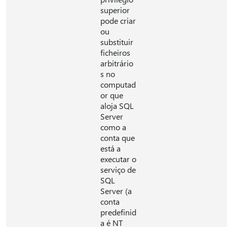
superior
pode criar
ou
substituir
ficheiros
arbitrário
s no
computad
or que
aloja SQL
Server
como a
conta que
está a
executar o
serviço de
SQL
Server (a
conta
predefinid
a é NT