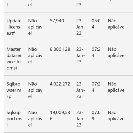
f
el
23
Update
Não
57,940
23-
05:0
Não
_licens
aplicáv
Jan-
4
aplicável
e.rtf
el
23
Master
Não
8,880,128
23-
07:2
Não
dataser
aplicáv
Jan-
4
aplicável
viceslo
el
23
c.msi
Sqlbro
Não
4,022,272
23-
07:2
Não
wser.m
aplicáv
Jan-
4
aplicável
sp
el
23
Sqlsup
Não
19,009,53
23-
07:0
Não
port.ms
aplicáv
6
Jan-
9
aplicável
i
el
23