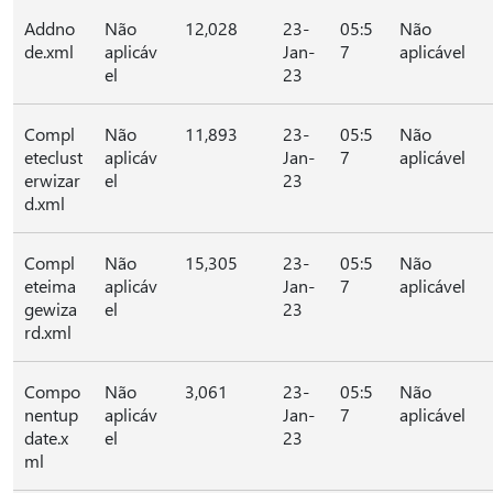
Addno
Não
12,028
23-
05:5
Não
de.xml
aplicáv
Jan-
7
aplicável
el
23
Compl
Não
11,893
23-
05:5
Não
eteclust
aplicáv
Jan-
7
aplicável
erwizar
el
23
d.xml
Compl
Não
15,305
23-
05:5
Não
eteima
aplicáv
Jan-
7
aplicável
gewiza
el
23
rd.xml
Compo
Não
3,061
23-
05:5
Não
nentup
aplicáv
Jan-
7
aplicável
date.x
el
23
ml