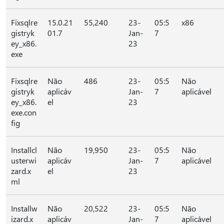
Fixsqlre
15.0.21
55,240
23-
05:5
x86
gistryk
01.7
Jan-
7
ey_x86.
23
exe
Fixsqlre
Não
486
23-
05:5
Não
gistryk
aplicáv
Jan-
7
aplicável
ey_x86.
el
23
exe.con
fig
Installcl
Não
19,950
23-
05:5
Não
usterwi
aplicáv
Jan-
7
aplicável
zard.x
el
23
ml
Installw
Não
20,522
23-
05:5
Não
izard.x
aplicáv
Jan-
7
aplicável