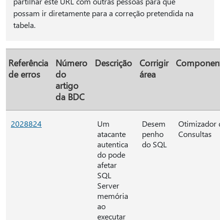
partilhar este URL com outras pessoas para que
possam ir diretamente para a correção pretendida na
tabela.
Referência
Número
Descrição
Corrigir
Componen
de erros
do
área
artigo
da BDC
2028824
Um
Desem
Otimizador 
atacante
penho
Consultas
autentica
do SQL
do pode
afetar
SQL
Server
memória
ao
executar