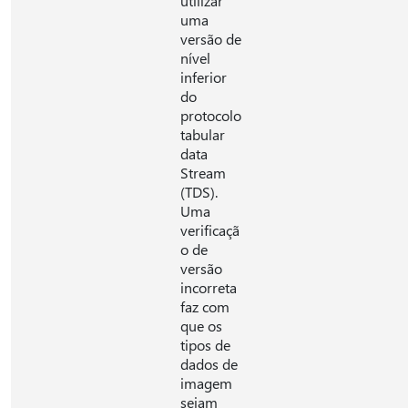
utilizar
uma
versão de
nível
inferior
do
protocolo
tabular
data
Stream
(TDS).
Uma
verificaçã
o de
versão
incorreta
faz com
que os
tipos de
dados de
imagem
sejam