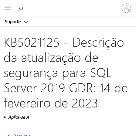
Iniciar
Microsoft
sessão
na
Suporte
conta
KB5021125 - Descrição
da atualização de
segurança para SQL
Server 2019 GDR: 14 de
fevereiro de 2023
Aplica-se A
Resumo