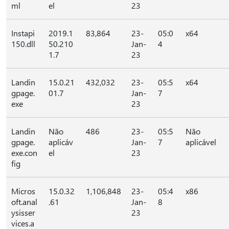
ml
el
23
Instapi
2019.1
83,864
23-
05:0
x64
150.dll
50.210
Jan-
4
1.7
23
Landin
15.0.21
432,032
23-
05:5
x64
gpage.
01.7
Jan-
7
exe
23
Landin
Não
486
23-
05:5
Não
gpage.
aplicáv
Jan-
7
aplicável
exe.con
el
23
fig
Micros
15.0.32
1,106,848
23-
05:4
x86
oft.anal
.61
Jan-
8
ysisser
23
vices.a