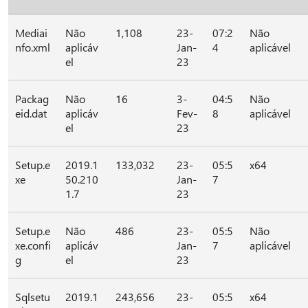
Mediai
Não
1,108
23-
07:2
Não
nfo.xml
aplicáv
Jan-
4
aplicável
el
23
Packag
Não
16
3-
04:5
Não
eid.dat
aplicáv
Fev-
8
aplicável
el
23
Setup.e
2019.1
133,032
23-
05:5
x64
xe
50.210
Jan-
7
1.7
23
Setup.e
Não
486
23-
05:5
Não
xe.confi
aplicáv
Jan-
7
aplicável
g
el
23
Sqlsetu
2019.1
243,656
23-
05:5
x64