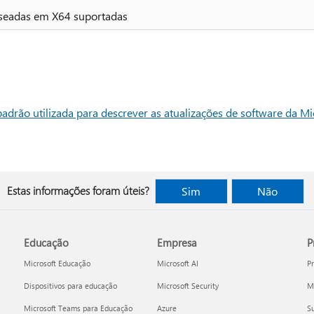
aseadas em X64 suportadas
adrão utilizada para descrever as atualizações de software da Mi
Estas informações foram úteis?
Sim
Não
Educação
Empresa
P
Microsoft Educação
Microsoft AI
P
Dispositivos para educação
Microsoft Security
Mi
Microsoft Teams para Educação
Azure
Su