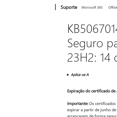
Microsoft
Suporte
Microsoft 365
Offic
KB5067014
Seguro pa
23H2: 14 
Aplica-se A
Expiração do certificado 
Importante:
Os certificados
expirar a partir de junho d
arrancarem de forma segura