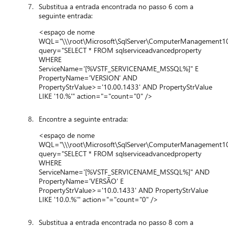
Substitua a entrada encontrada no passo 6 com a
seguinte entrada:
<espaço de nome
WQL="\\\root\Microsoft\SqlServer\ComputerManagement1
query="SELECT * FROM sqlserviceadvancedproperty
WHERE
ServiceName='[%VSTF_SERVICENAME_MSSQL%]" E
PropertyName='VERSION' AND
PropertyStrValue>='10.00.1433' AND PropertyStrValue
LIKE '10.%'" action="="count="0" />
Encontre a seguinte entrada:
<espaço de nome
WQL="\\\root\Microsoft\SqlServer\ComputerManagement1
query="SELECT * FROM sqlserviceadvancedproperty
WHERE
ServiceName='[%VSTF_SERVICENAME_MSSQL%]" AND
PropertyName='VERSÃO' E
PropertyStrValue>='10.0.1433' AND PropertyStrValue
LIKE '10.0.%'" action="="count="0" />
Substitua a entrada encontrada no passo 8 com a