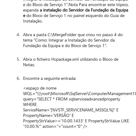
e do Bloco de Serviço 1".Nota Para encontrar este tópico,
expanda
a instalação do Servidor da Fundação da Equipa
e
do Bloco de Serviço 1 no painel esquerdo do Guia de
Instalação.
Abra a pasta C:\MergeFolder que criou no passo 4 do
tema "Como: Integrar a Instalação do Servidor da
Fundação da Equipa e do Bloco de Serviço 1".
Abra o ficheiro Hcpackage.xml utilizando o Bloco de
Notas.
Encontre a seguinte entrada:
<espaço de nome
WQL="\\\root\Microsoft\SqlServer\ComputerManagement1
query="SELECT * FROM sqlserviceadvancedproperty
WHERE
ServiceName='[%VSTF_SERVICENAME_MSSQL%]" E
PropertyName='VERSÃO' E
PropertyStrValue>='10.00.1433' E PropertyStrValue LIKE
'10.00.%'" action="="count="0" />