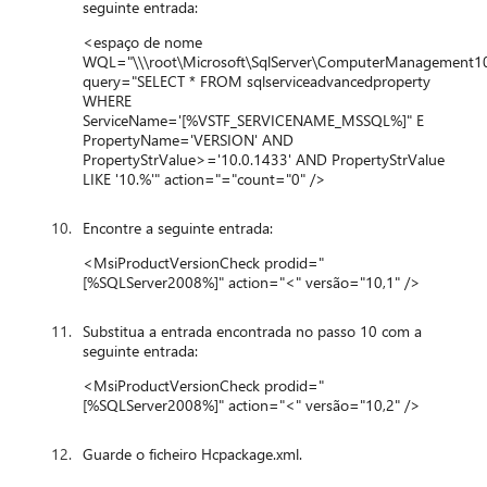
seguinte entrada:
<espaço de nome
WQL="\\\root\Microsoft\SqlServer\ComputerManagement1
query="SELECT * FROM sqlserviceadvancedproperty
WHERE
ServiceName='[%VSTF_SERVICENAME_MSSQL%]" E
PropertyName='VERSION' AND
PropertyStrValue>='10.0.1433' AND PropertyStrValue
LIKE '10.%'" action="="count="0" />
Encontre a seguinte entrada:
<MsiProductVersionCheck prodid="
[%SQLServer2008%]" action="<" versão="10,1" />
Substitua a entrada encontrada no passo 10 com a
seguinte entrada:
<MsiProductVersionCheck prodid="
[%SQLServer2008%]" action="<" versão="10,2" />
Guarde o ficheiro Hcpackage.xml.