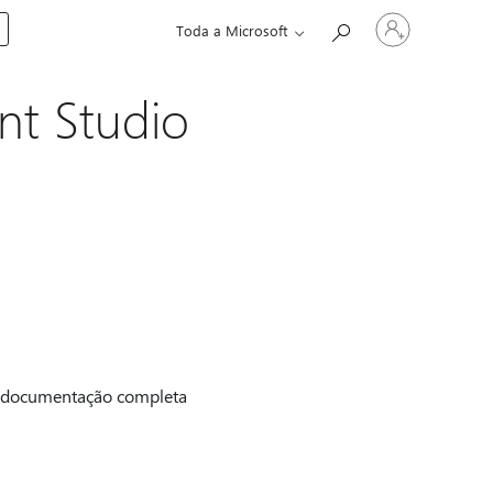
Iniciar
Toda a Microsoft
sessão
na
conta
nt Studio
 documentação completa