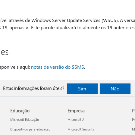
nível através de Windows Server Update Services (WSUS). A versão
S 19. apenas
x
. Este pacote atualizará totalmente os 19 anteriores
ões
sponíveis aqui:
notas de versão do SSMS
.
Estas informações foram úteis?
Sim
Não
Educação
Empresa
P
Microsoft Educação
Microsoft AI
P
Dispositivos para educação
Microsoft Security
Mi