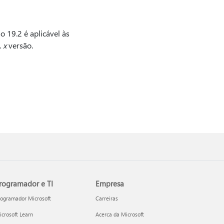
 19.2 é aplicável às
.
x
versão.
rogramador e TI
Empresa
rogramador Microsoft
Carreiras
crosoft Learn
Acerca da Microsoft