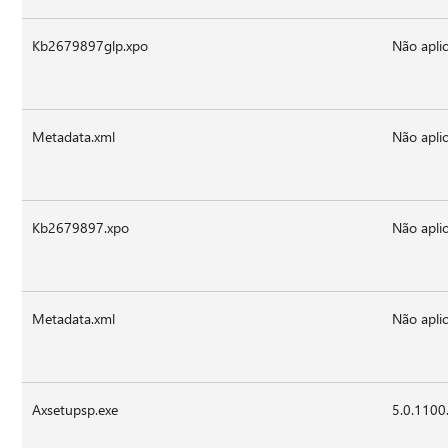
Kb2679897glp.xpo
Não aplic
Metadata.xml
Não aplic
Kb2679897.xpo
Não aplic
Metadata.xml
Não aplic
Axsetupsp.exe
5.0.1100