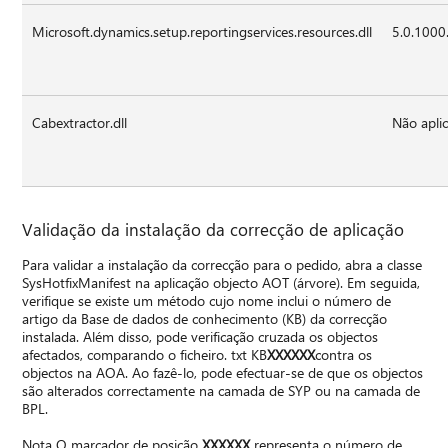
Microsoft.dynamics.setup.reportingservices.resources.dll
5.0.1000
Cabextractor.dll
Não aplic
Validação da instalação da correcção de aplicação
Para validar a instalação da correcção para o pedido, abra a classe
SysHotfixManifest na aplicação objecto AOT (árvore). Em seguida,
verifique se existe um método cujo nome inclui o número de
artigo da Base de dados de conhecimento (KB) da correcção
instalada. Além disso, pode verificação cruzada os objectos
afectados, comparando o ficheiro. txt KB
XXXXXX
contra os
objectos na AOA. Ao fazê-lo, pode efectuar-se de que os objectos
são alterados correctamente na camada de SYP ou na camada de
BPL.
Nota O marcador de posição
XXXXXX
representa o número de