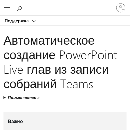
Войдит
Microsoft
в
учетну
Поддержка
запись
Автоматическое
создание PowerPoint
Live глав из записи
собраний Teams
Применяется к
Важно