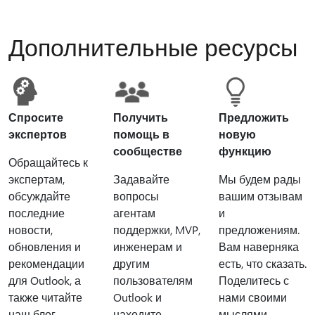
Дополнительные ресурсы
Спросите
Получить
Предложить
экспертов
помощь в
новую
сообществе
функцию
Обращайтесь к
экспертам,
Задавайте
Мы будем рады
обсуждайте
вопросы
вашим отзывам
последние
агентам
и
новости,
поддержки, MVP,
предложениям.
обновления и
инженерам и
Вам наверняка
рекомендации
другим
есть, что сказать.
для Outlook, а
пользователям
Поделитесь с
также читайте
Outlook и
нами своими
наш блог.
находите
мыслями.