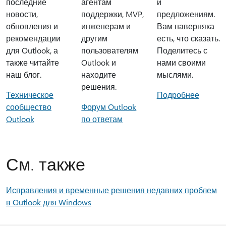
последние
агентам
и
новости,
поддержки, MVP,
предложениям.
обновления и
инженерам и
Вам наверняка
рекомендации
другим
есть, что сказать.
для Outlook, а
пользователям
Поделитесь с
также читайте
Outlook и
нами своими
наш блог.
находите
мыслями.
решения.
Техническое
Подробнее
сообщество
Форум Outlook
Outlook
по ответам
См. также
Исправления и временные решения недавних проблем
в Outlook для Windows