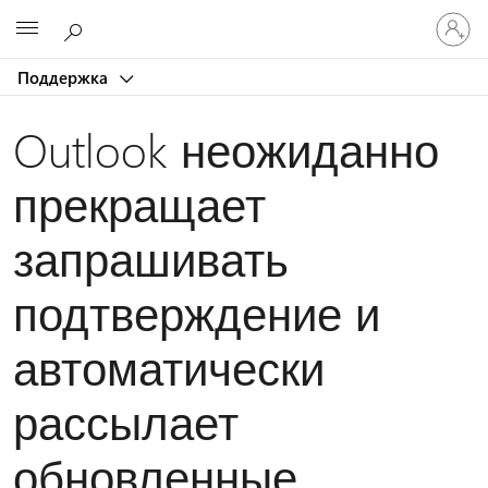
Войдит
Microsoft
в
учетну
Поддержка
запись
Outlook неожиданно
прекращает
запрашивать
подтверждение и
автоматически
рассылает
обновленные