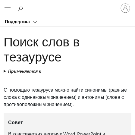
Войдит
Microsoft
в
учетну
Поддержка
запись
Поиск слов в
тезаурусе
Применяется к
С помощью тезауруса можно найти синонимы (разные
слова с одинаковым значением) и антонимы (слова с
противоположным значением).
Совет
В классических версиях Word, PowerPoint и