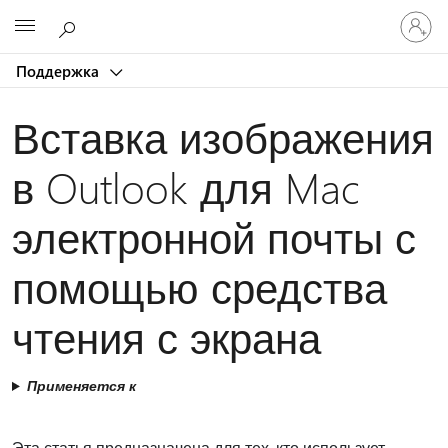
Войдит
Microsoft
в
учетну
Поддержка
запись
Вставка изображения
в Outlook для Mac
электронной почты с
помощью средства
чтения с экрана
Применяется к
Эта статья предназначена для тех, кто использует