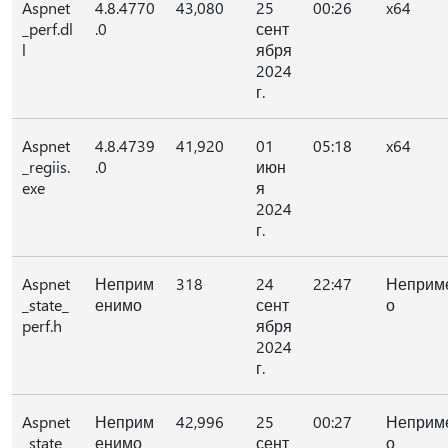
Aspnet
4.8.4770
43,080
25
00:26
x64
_perf.dl
.0
сент
l
ября
2024
г.
Aspnet
4.8.4739
41,920
01
05:18
x64
_regiis.
.0
июн
exe
я
2024
г.
Aspnet
Неприм
318
24
22:47
Неприм
_state_
енимо
сент
о
perf.h
ября
2024
г.
Aspnet
Неприм
42,996
25
00:27
Неприм
_state_
енимо
сент
о