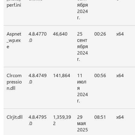
perf.ini
ября
2024
г.
Aspnet
4.8.4770
46,640
25
00:26
x64
_wp.ex
.0
сент
e
ября
2024
г.
Clrcom
4.8.4749
141,864
11
00:56
x64
pressio
.0
июл
n.dll
я
2024
г.
Clrjit.dll
4.8.4795
1,359,39
29
08:51
x64
.0
2
мая
2025