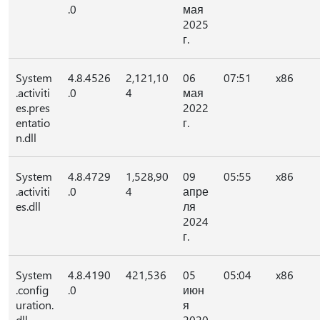
.0
мая
2025
г.
System
4.8.4526
2,121,10
06
07:51
x86
.activiti
.0
4
мая
es.pres
2022
entatio
г.
n.dll
System
4.8.4729
1,528,90
09
05:55
x86
.activiti
.0
4
апре
es.dll
ля
2024
г.
System
4.8.4190
421,536
05
05:04
x86
.config
.0
июн
uration.
я
dll
2020