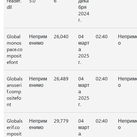
reader.
5.0
6
дека
dll
бря
2024
г.
Global
Неприм
26,040
04
02:40
Неприм
monos
енимо
март
о
pace.co
а
mposit
2025
efont
г.
Globals
Неприм
26,489
04
02:40
Неприм
ansseri
енимо
март
о
f.comp
а
ositefo
2025
nt
г.
Globals
Неприм
29,779
04
02:40
Неприм
erif.co
енимо
март
о
mposit
а