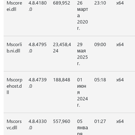
Mscore
4.8.4180
689,952
26
23:10
x64
ei.dll
.0
март
а
2020
г.
Mscorli
4.8.4795
23,458,4
29
09:00
x64
b.ni.dll
.0
24
мая
2025
г.
Mscorp
4.8.4739
188,848
01
05:18
x64
ehost.d
.0
июн
ll
я
2024
г.
Mscors
4.8.4330
557,960
05
01:27
x64
vc.dll
.0
янва
ря