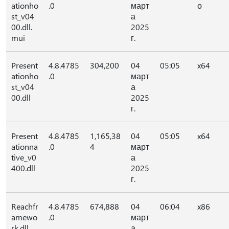
ationho
.0
март
о
st_v04
а
00.dll.
2025
mui
г.
Present
4.8.4785
304,200
04
05:05
x64
ationho
.0
март
st_v04
а
00.dll
2025
г.
Present
4.8.4785
1,165,38
04
05:05
x64
ationna
.0
4
март
tive_v0
а
400.dll
2025
г.
Reachfr
4.8.4785
674,888
04
06:04
x86
amewo
.0
март
rk.dll
а