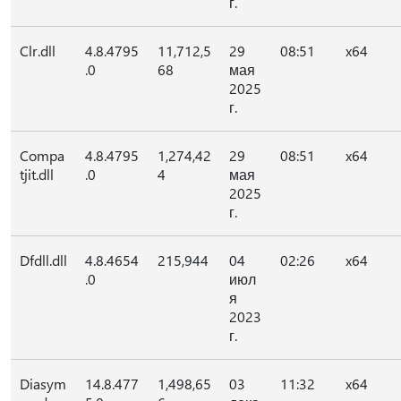
г.
Clr.dll
4.8.4795
11,712,5
29
08:51
x64
.0
68
мая
2025
г.
Compa
4.8.4795
1,274,42
29
08:51
x64
tjit.dll
.0
4
мая
2025
г.
Dfdll.dll
4.8.4654
215,944
04
02:26
x64
.0
июл
я
2023
г.
Diasym
14.8.477
1,498,65
03
11:32
x64