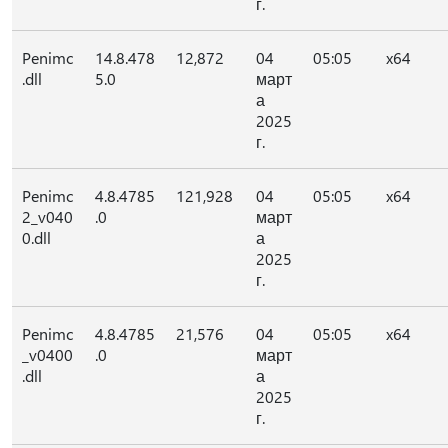
г.
Penimc
14.8.478
12,872
04
05:05
x64
.dll
5.0
март
а
2025
г.
Penimc
4.8.4785
121,928
04
05:05
x64
2_v040
.0
март
0.dll
а
2025
г.
Penimc
4.8.4785
21,576
04
05:05
x64
_v0400
.0
март
.dll
а
2025
г.