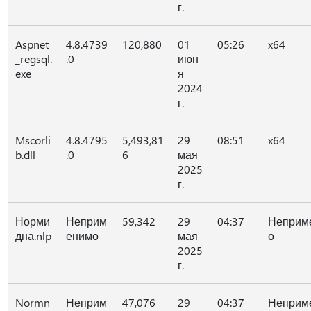
г.
Aspnet
4.8.4739
120,880
01
05:26
x64
_regsql.
.0
июн
exe
я
2024
г.
Mscorli
4.8.4795
5,493,81
29
08:51
x64
b.dll
.0
6
мая
2025
г.
Норми
Неприм
59,342
29
04:37
Неприм
дна.nlp
енимо
мая
о
2025
г.
Normn
Неприм
47,076
29
04:37
Неприм