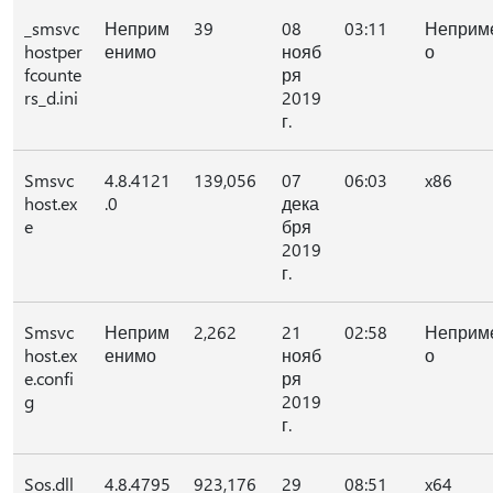
_smsvc
Неприм
39
08
03:11
Неприм
hostper
енимо
нояб
о
fcounte
ря
rs_d.ini
2019
г.
Smsvc
4.8.4121
139,056
07
06:03
x86
host.ex
.0
дека
e
бря
2019
г.
Smsvc
Неприм
2,262
21
02:58
Неприм
host.ex
енимо
нояб
о
e.confi
ря
g
2019
г.
Sos.dll
4.8.4795
923,176
29
08:51
x64