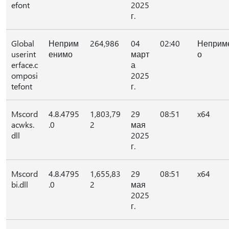
efont
2025
г.
Global
Неприм
264,986
04
02:40
Неприм
userint
енимо
март
о
erface.c
а
omposi
2025
tefont
г.
Mscord
4.8.4795
1,803,79
29
08:51
x64
acwks.
.0
2
мая
dll
2025
г.
Mscord
4.8.4795
1,655,83
29
08:51
x64
bi.dll
.0
2
мая
2025
г.