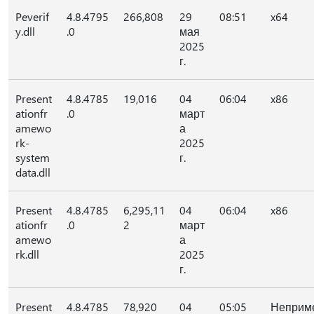
Peverif
4.8.4795
266,808
29
08:51
x64
y.dll
.0
мая
2025
г.
Present
4.8.4785
19,016
04
06:04
x86
ationfr
.0
март
amewo
а
rk-
2025
system
г.
data.dll
Present
4.8.4785
6,295,11
04
06:04
x86
ationfr
.0
2
март
amewo
а
rk.dll
2025
г.
Present
4.8.4785
78,920
04
05:05
Неприм