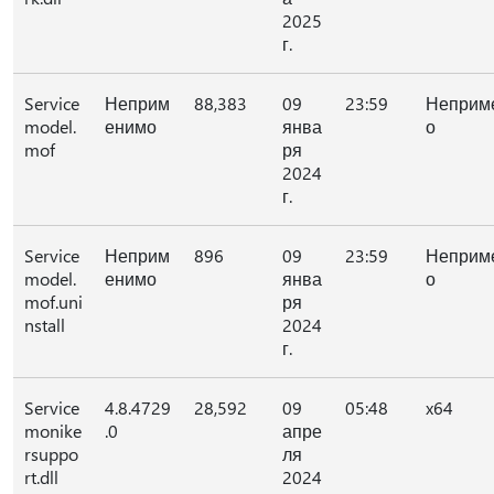
2025
г.
Service
Неприм
88,383
09
23:59
Неприм
model.
енимо
янва
о
mof
ря
2024
г.
Service
Неприм
896
09
23:59
Неприм
model.
енимо
янва
о
mof.uni
ря
nstall
2024
г.
Service
4.8.4729
28,592
09
05:48
x64
monike
.0
апре
rsuppo
ля
rt.dll
2024