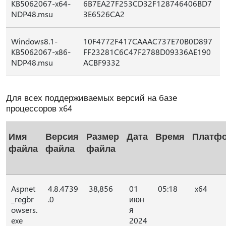
KB5062067-x64-
6B7EA27F253CD32F128746406BD7
NDP48.msu
3E6526CA2
Windows8.1-
10F4772F417CAAAC737E70B0D897
KB5062067-x86-
FF23281C6C47F2788D09336AE190
NDP48.msu
ACBF9332
Для всех поддерживаемых версий на базе
процессоров x64
Имя
Версия
Размер
Дата
Время
Платф
файла
файла
файла
Aspnet
4.8.4739
38,856
01
05:18
x64
_regbr
.0
июн
owsers.
я
exe
2024