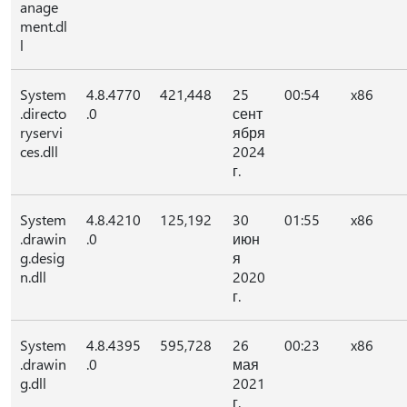
anage
ment.dl
l
System
4.8.4770
421,448
25
00:54
x86
.directo
.0
сент
ryservi
ября
ces.dll
2024
г.
System
4.8.4210
125,192
30
01:55
x86
.drawin
.0
июн
g.desig
я
n.dll
2020
г.
System
4.8.4395
595,728
26
00:23
x86
.drawin
.0
мая
g.dll
2021
г.