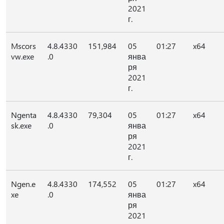
2021
г.
Mscors
4.8.4330
151,984
05
01:27
x64
vw.exe
.0
янва
ря
2021
г.
Ngenta
4.8.4330
79,304
05
01:27
x64
sk.exe
.0
янва
ря
2021
г.
Ngen.e
4.8.4330
174,552
05
01:27
x64
xe
.0
янва
ря
2021