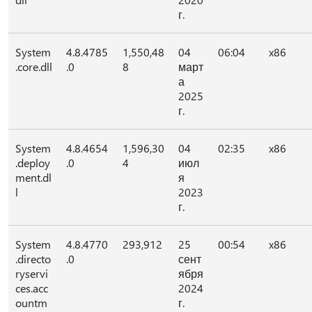
г.
System
4.8.4785
1,550,48
04
06:04
x86
.core.dll
.0
8
март
а
2025
г.
System
4.8.4654
1,596,30
04
02:35
x86
.deploy
.0
4
июл
ment.dl
я
l
2023
г.
System
4.8.4770
293,912
25
00:54
x86
.directo
.0
сент
ryservi
ября
ces.acc
2024
ountm
г.