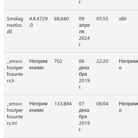
г.
Smdiag
4.8.4729
68,680
09
05:55
x86
nostics.
.0
апре
dll
ля
2024
г.
_smsvc
Неприм
702
06
22:20
Неприм
hostper
енимо
дека
о
fcounte
бря
rs.h
2019
г.
_smsvc
Неприм
133,894
07
06:04
Неприм
hostper
енимо
дека
о
fcounte
бря
rs.ini
2019
г.