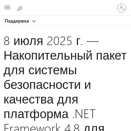
Войдит
Microsoft
в
учетну
Поддержка
запись
8 июля 2025 г. —
Накопительный пакет
для системы
безопасности и
качества для
платформа .NET
Framework 4.8 для