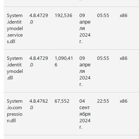
System
4.8.4729
192,536
09
05:55
x86
.identit
.0
апре
ymodel
ля
.service
2024
s.dll
г.
System
4.8.4729
1,090,41
09
05:55
x86
.identit
.0
6
апре
ymodel
ля
.dll
2024
г.
System
4.8.4762
67,552
04
22:55
x86
.io.com
.0
сент
pressio
ября
n.dll
2024
г.