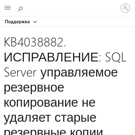
Войдит
Microsoft
в
учетну
Поддержка
запись
KB4038882.
ИСПРАВЛЕНИЕ: SQL
Server управляемое
резервное
копирование не
удаляет старые
резервные копии,