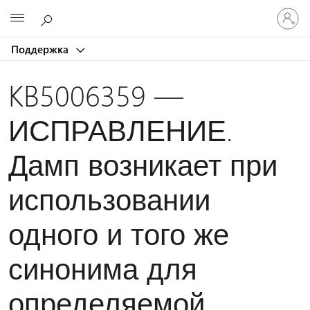
Войдит
Microsoft
в
учетну
Поддержка
запись
KB5006359 —
ИСПРАВЛЕНИЕ.
Дамп возникает при
использовании
одного и того же
синонима для
определяемой