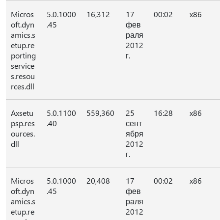
Micros
5.0.1000
16,312
17
00:02
x86
oft.dyn
.45
фев
amics.s
раля
etup.re
2012
porting
г.
service
s.resou
rces.dll
Axsetu
5.0.1100
559,360
25
16:28
x86
psp.res
.40
сент
ources.
ября
dll
2012
г.
Micros
5.0.1000
20,408
17
00:02
x86
oft.dyn
.45
фев
amics.s
раля
etup.re
2012