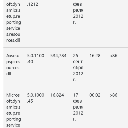
oft.dyn
.1212
фев
amics.s
раля
etup.re
2012
porting
г.
service
s.resou
rces.dll
Axsetu
5.0.1100
534,784
25
16:28
x86
psp.res
.40
сент
ources.
ября
dll
2012
г.
Micros
5.0.1000
16,824
17
00:02
x86
oft.dyn
.45
фев
amics.s
раля
etup.re
2012
porting
г.
service