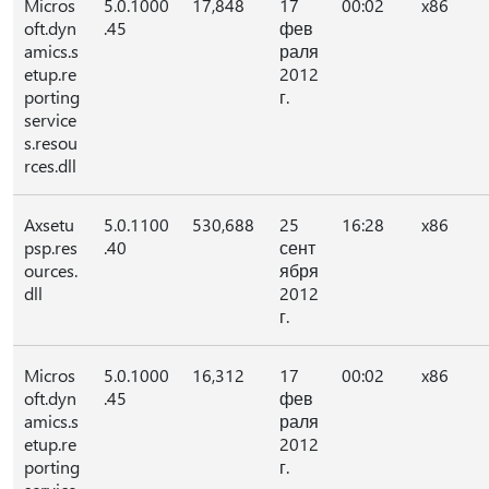
Micros
5.0.1000
17,848
17
00:02
x86
oft.dyn
.45
фев
amics.s
раля
etup.re
2012
porting
г.
service
s.resou
rces.dll
Axsetu
5.0.1100
530,688
25
16:28
x86
psp.res
.40
сент
ources.
ября
dll
2012
г.
Micros
5.0.1000
16,312
17
00:02
x86
oft.dyn
.45
фев
amics.s
раля
etup.re
2012
porting
г.