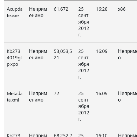
Axupda
Неприм
61,672
25
16:28
x86
te.exe
енимо
сент
ября
2012
г.
Kb273
Неприм
53,053,5
25
16:09
Неприм
4019gl
енимо
21
сент
о
p.xpo
ября
2012
г.
Metada
Неприм
72
25
16:09
Неприм
ta.xml
енимо
сент
о
ября
2012
г.
Kb273
Неприм
68,252,2
25
16:10
Неприм