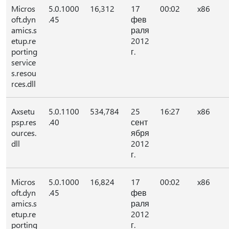
Micros
5.0.1000
16,312
17
00:02
x86
oft.dyn
.45
фев
amics.s
раля
etup.re
2012
porting
г.
service
s.resou
rces.dll
Axsetu
5.0.1100
534,784
25
16:27
x86
psp.res
.40
сент
ources.
ября
dll
2012
г.
Micros
5.0.1000
16,824
17
00:02
x86
oft.dyn
.45
фев
amics.s
раля
etup.re
2012
porting
г.