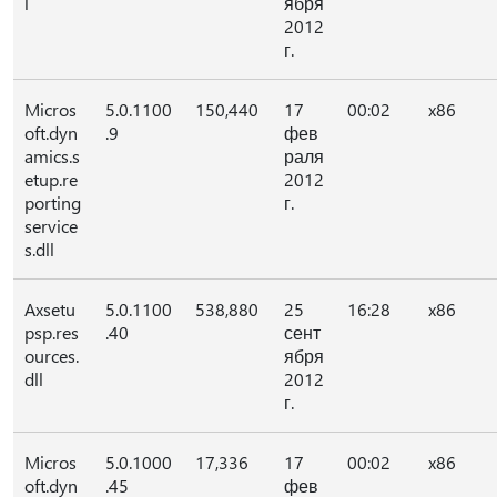
l
ября
2012
г.
Micros
5.0.1100
150,440
17
00:02
x86
oft.dyn
.9
фев
amics.s
раля
etup.re
2012
porting
г.
service
s.dll
Axsetu
5.0.1100
538,880
25
16:28
x86
psp.res
.40
сент
ources.
ября
dll
2012
г.
Micros
5.0.1000
17,336
17
00:02
x86
oft.dyn
.45
фев