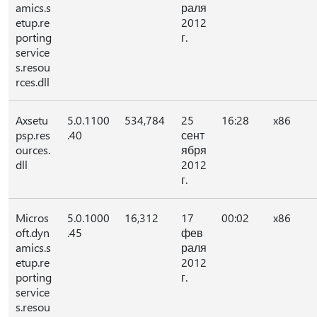
amics.s
раля
etup.re
2012
porting
г.
service
s.resou
rces.dll
Axsetu
5.0.1100
534,784
25
16:28
x86
psp.res
.40
сент
ources.
ября
dll
2012
г.
Micros
5.0.1000
16,312
17
00:02
x86
oft.dyn
.45
фев
amics.s
раля
etup.re
2012
porting
г.
service
s.resou