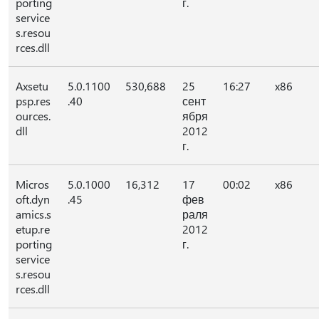
porting
г.
service
s.resou
rces.dll
Axsetu
5.0.1100
530,688
25
16:27
x86
psp.res
.40
сент
ources.
ября
dll
2012
г.
Micros
5.0.1000
16,312
17
00:02
x86
oft.dyn
.45
фев
amics.s
раля
etup.re
2012
porting
г.
service
s.resou
rces.dll