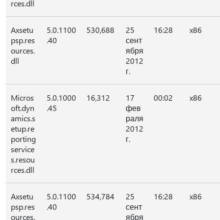
rces.dll
Axsetu
5.0.1100
530,688
25
16:28
x86
psp.res
.40
сент
ources.
ября
dll
2012
г.
Micros
5.0.1000
16,312
17
00:02
x86
oft.dyn
.45
фев
amics.s
раля
etup.re
2012
porting
г.
service
s.resou
rces.dll
Axsetu
5.0.1100
534,784
25
16:28
x86
psp.res
.40
сент
ources.
ября