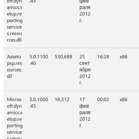
oft.dyn
.45
фев
amics.s
раля
etup.re
2012
porting
г.
service
s.resou
rces.dll
Axsetu
5.0.1100
530,688
25
16:28
x86
psp.res
.40
сент
ources.
ября
dll
2012
г.
Micros
5.0.1000
16,312
17
00:02
x86
oft.dyn
.45
фев
amics.s
раля
etup.re
2012
porting
г.
service
s.resou