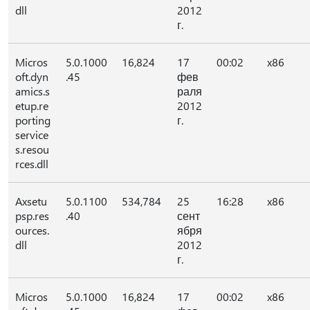
dll
2012
г.
Micros
5.0.1000
16,824
17
00:02
x86
oft.dyn
.45
фев
amics.s
раля
etup.re
2012
porting
г.
service
s.resou
rces.dll
Axsetu
5.0.1100
534,784
25
16:28
x86
psp.res
.40
сент
ources.
ября
dll
2012
г.
Micros
5.0.1000
16,824
17
00:02
x86