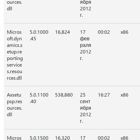
ources.
ября
dll
2012
г.
Micros
5.0.1000
16,824
17
00:02
x86
oft.dyn
.45
фев
amics.s
раля
etup.re
2012
porting
г.
service
s.resou
rces.dll
Axsetu
5.0.1100
538,880
25
16:27
x86
psp.res
.40
сент
ources.
ября
dll
2012
г.
Micros
5.0.1500
16,320
17
00:02
x86