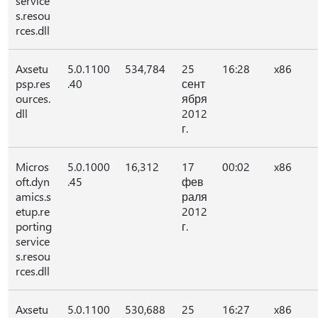
service
s.resou
rces.dll
Axsetu
5.0.1100
534,784
25
16:28
x86
psp.res
.40
сент
ources.
ября
dll
2012
г.
Micros
5.0.1000
16,312
17
00:02
x86
oft.dyn
.45
фев
amics.s
раля
etup.re
2012
porting
г.
service
s.resou
rces.dll
Axsetu
5.0.1100
530,688
25
16:27
x86