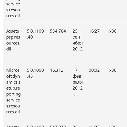
service
s.resou
rces.dll
Axsetu
5.0.1100
534,784
25
16:27
x86
psp.res
.40
сент
ources.
ября
dll
2012
г.
Micros
5.0.1000
16,312
17
00:02
x86
oft.dyn
.45
фев
amics.s
раля
etup.re
2012
porting
г.
service
s.resou
rces.dll
Axsetu
5.0.1100
547,072
25
16:27
x86