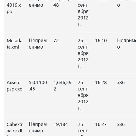
4019.x
енимо
48
сент
о
po
ября
2012
г.
Metada
Неприм
72
25
16:10
Неприм
ta.xml
енимо
сент
о
ября
2012
г.
Axsetu
5.0.1100
1,636,59
25
16:28
x86
psp.exe
.45
2
сент
ября
2012
г.
Cabextr
Неприм
19,184
25
16:27
x86
actor.dl
енимо
сент