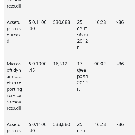
rces.dll
Axsetu
5.0.1100
530,688
25
16:28
x86
psp.res
.40
сент
ources.
ября
dll
2012
г.
Micros
5.0.1000
16,312
17
00:02
x86
oft.dyn
.45
фев
amics.s
раля
etup.re
2012
porting
г.
service
s.resou
rces.dll
Axsetu
5.0.1100
538,880
25
16:28
x86
psp.res
.40
сент