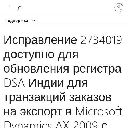
Войдит
Microsoft
в
учетну
Поддержка
запись
Исправление 2734019
доступно для
обновления регистра
DSA Индии для
транзакций заказов
на экспорт в Microsoft
Dynamics AX 2009 с