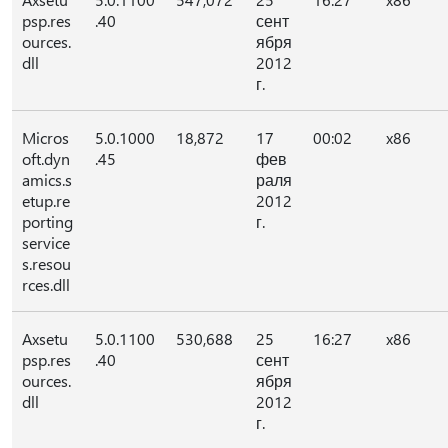
psp.res
.40
сент
ources.
ября
dll
2012
г.
Micros
5.0.1000
18,872
17
00:02
x86
oft.dyn
.45
фев
amics.s
раля
etup.re
2012
porting
г.
service
s.resou
rces.dll
Axsetu
5.0.1100
530,688
25
16:27
x86
psp.res
.40
сент
ources.
ября
dll
2012
г.