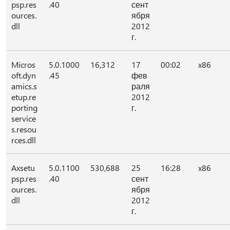
psp.res
.40
сент
ources.
ября
dll
2012
г.
Micros
5.0.1000
16,312
17
00:02
x86
oft.dyn
.45
фев
amics.s
раля
etup.re
2012
porting
г.
service
s.resou
rces.dll
Axsetu
5.0.1100
530,688
25
16:28
x86
psp.res
.40
сент
ources.
ября
dll
2012
г.