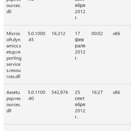
ources.
ября
dll
2012
г.
Micros
5.0.1000
16,312
17
00:02
x86
oft.dyn
.45
фев
amics.s
раля
etup.re
2012
porting
г.
service
s.resou
rces.dll
Axsetu
5.0.1100
542,976
25
16:27
x86
psp.res
.40
сент
ources.
ября
dll
2012
г.