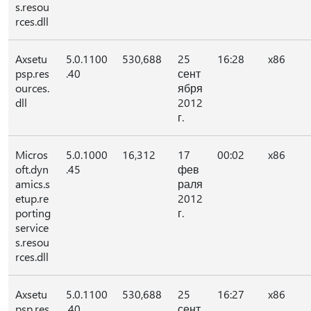
s.resou
rces.dll
Axsetu
5.0.1100
530,688
25
16:28
x86
psp.res
.40
сент
ources.
ября
dll
2012
г.
Micros
5.0.1000
16,312
17
00:02
x86
oft.dyn
.45
фев
amics.s
раля
etup.re
2012
porting
г.
service
s.resou
rces.dll
Axsetu
5.0.1100
530,688
25
16:27
x86
psp.res
.40
сент