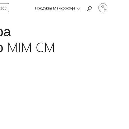
Войдите
 365
Продукты Майкрософт
в
учетную
запись
ра
о MIM CM