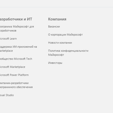
азработчики и ИТ
Компания
рограмма Майкрософт для
Вакансии
азработчиков
О корпорации Майкрософт
crosoft Learn
Новости компании
оддержка ИИ-приложений на
arketplace
Политика конфиденциальности
Майкрософт
ообщество Microsoft Tech
Инвесторы
icrosoft Marketplace
crosoft Power Platform
омпании-разработчики
рограммного обеспечения
sual Studio