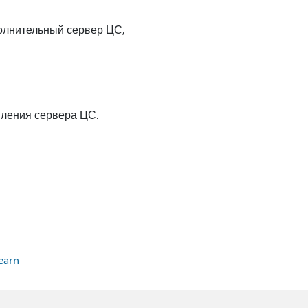
олнительный сервер ЦС,
овления сервера ЦС.
earn