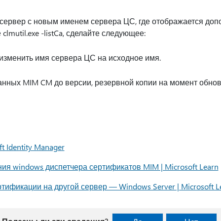
сервер с новым именем сервера ЦС, где отображается доп
lmutil.exe -listCa, сделайте следующее:
изменить имя сервера ЦС на исходное имя.
анных MIM CM до версии, резервной копии на момент обн
t Identity Manager
я windows диспетчера сертификатов MIM | Microsoft Learn
ификации на другой сервер — Windows Server | Microsoft L