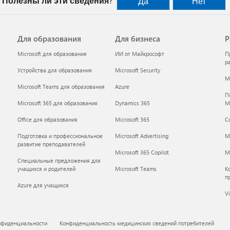
Полезны ли эти сведения?
Да
Нет
Для образования
Для бизнеса
Р
Microsoft для образования
ИИ от Майкрософт
П
р
Устройства для образования
Microsoft Security
Mi
Microsoft Teams для образования
Azure
П
Microsoft 365 для образования
Dynamics 365
M
Office для образования
Microsoft 365
С
Подготовка и профессиональное
Microsoft Advertising
M
развитие преподавателей
Microsoft 365 Copilot
Mi
Специальные предложения для
учащихся и родителей
Microsoft Teams
К
п
Azure для учащихся
Vi
нфиденциальности
Конфиденциальность медицинских сведений потребителей