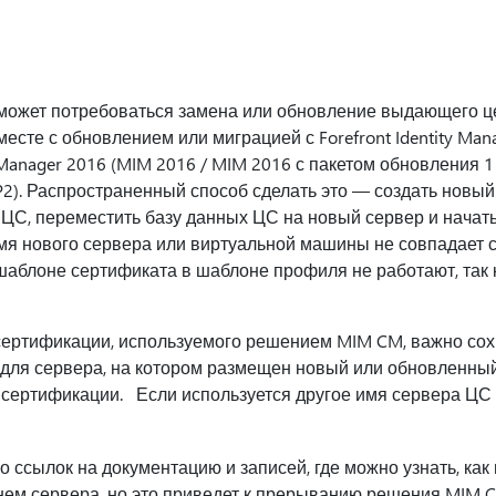
может потребоваться замена или обновление выдающего це
есте с обновлением или миграцией с Forefront Identity Man
y Manager 2016 (MIM 2016 / MIM 2016 с пакетом обновления 1
P2). Распространенный способ сделать это — создать новы
С, переместить базу данных ЦС на новый сервер и начат
я нового сервера или виртуальной машины не совпадает 
шаблоне сертификата в шаблоне профиля не работают, так 
ертификации, используемого решением MIM CM, важно сох
для сервера, на котором размещен новый или обновленный
 сертификации. Если используется другое имя сервера ЦС
 ссылок на документацию и записей, где можно узнать, как
нем сервера, но это приведет к прерыванию решения MIM 