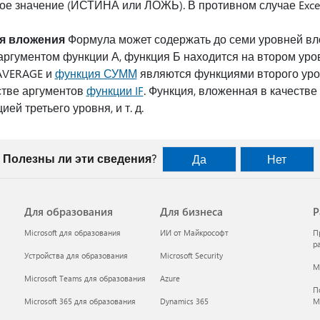
ое значение (ИСТИНА или ЛОЖЬ). В противном случае Exce
я вложения
Формула может содержать до семи уровней вл
аргументом функции А, функция Б находится на втором уро
AVERAGE и
функция СУММ
являются функциями второго уро
стве аргументов
функции IF
. Функция, вложенная в качеств
ей третьего уровня, и т. д.
Полезны ли эти сведения?
Да
Нет
Для образования
Для бизнеса
Р
Microsoft для образования
ИИ от Майкрософт
П
р
Устройства для образования
Microsoft Security
Mi
Microsoft Teams для образования
Azure
П
Microsoft 365 для образования
Dynamics 365
M