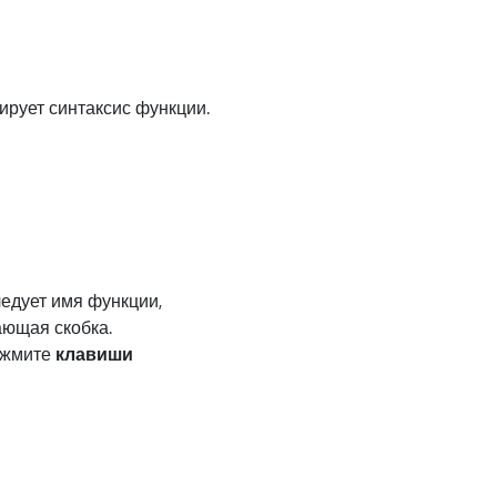
ирует синтаксис функции.
ледует имя функции,
ающая скобка.
нажмите
клавиши