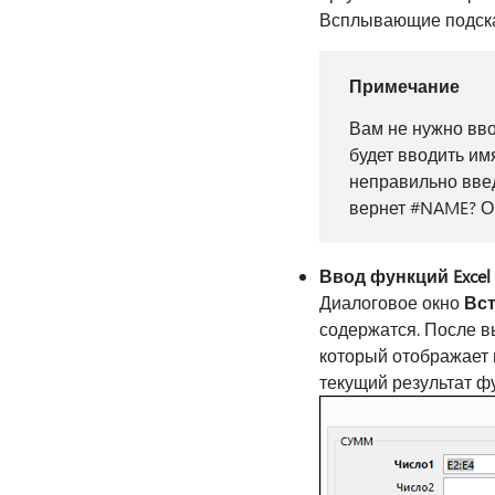
Всплывающие подска
Примечание
Вам не нужно вво
будет вводить им
неправильно введ
вернет #NAME? О
Ввод функций Excel
Диалоговое окно
Вс
содержатся. После в
который отображает 
текущий результат ф