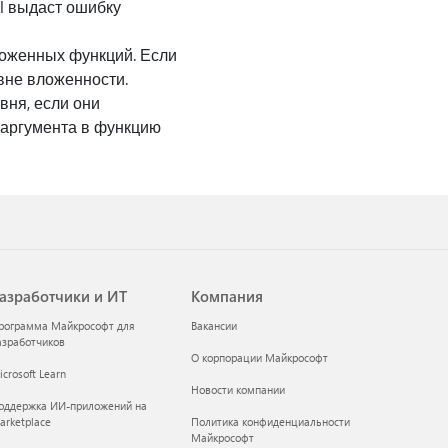
l выдаст ошибку
оженных функций. Если
вне вложенности.
вня, если они
е аргумента в функцию
азработчики и ИТ
Компания
рограмма Майкрософт для
Вакансии
азработчиков
О корпорации Майкрософт
crosoft Learn
Новости компании
оддержка ИИ-приложений на
arketplace
Политика конфиденциальности
Майкрософт