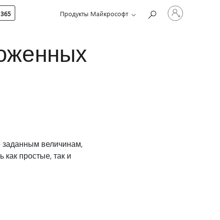
Войдите
 365
Продукты Майкрософт
в
учетную
запись
ложенных
 заданным величинам,
как простые, так и