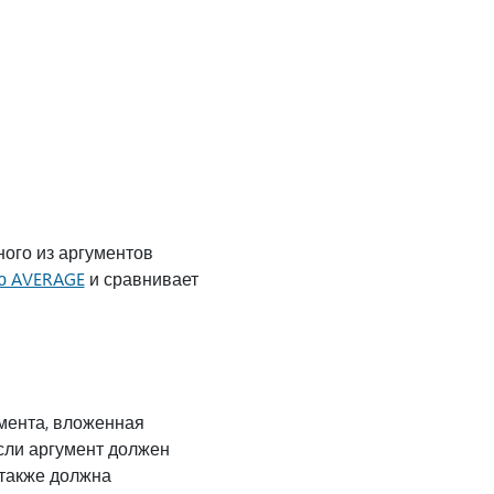
ного из аргументов
ю AVERAGE
и сравнивает
мента, вложенная
если аргумент должен
 также должна