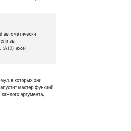
el автоматически
Если вы
A10), excel
мул, в которых они
запустит мастер функций,
 каждого аргумента,