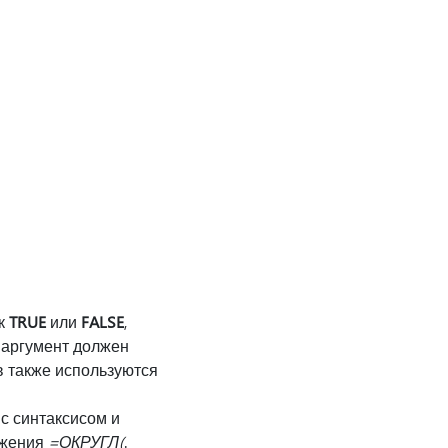
ак
TRUE
или
FALSE
,
й аргумент должен
в также используются
с синтаксисом и
ажения
=ОКРУГЛ(
.