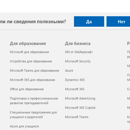
ли ли сведения полезными?
Да
Нет
Для образования
Для бизнеса
Р
Microsoft для образования
ИИ от Майкрософт
П
р
Устройства для образования
Microsoft Security
Mi
Microsoft Teams для образования
Azure
П
Microsoft 365 для образования
Dynamics 365
M
Office для образования
Microsoft 365
С
Подготовка и профессиональное
Microsoft Advertising
M
развитие преподавателей
Microsoft 365 Copilot
Mi
Специальные предложения для
учащихся и родителей
Microsoft Teams
К
п
Azure для учащихся