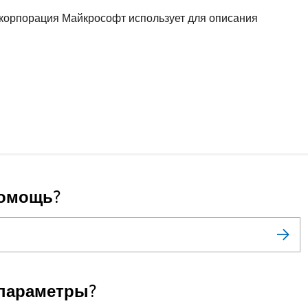
 корпорация Майкрософт использует для описания
помощь?
параметры?