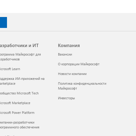
азработчики и ИТ
Компания
рограмма Майкрософт для
Вакансии
азработчиков
О корпорации Майкрософт
crosoft Learn
Новости компании
оддержка ИИ-приложений на
arketplace
Политика конфиденциальности
Майкрософт
ообщество Microsoft Tech
Инвесторы
icrosoft Marketplace
crosoft Power Platform
омпании-разработчики
рограммного обеспечения