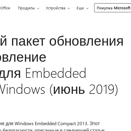
Office
Продукты
Устройства
Еще
Покупка Microsoft
й пакет обновления
овление
 для Embedded
Windows (июнь 2019)
ия для Windows Embedded Compact 2013. Этот
 безопасности, описанные в следующей статье: