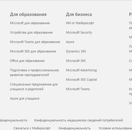
Для образования
Для бизнеса
Р
Microsoft для образования
ИИ от Майкрософт
П
р
Устройства для образования
Microsoft Security
Mi
Microsoft Teams для образования
Azure
П
Microsoft 365 для образования
Dynamics 365
M
Office для образования
Microsoft 365
С
Подготовка и профессиональное
Microsoft Advertising
M
развитие преподавателей
Microsoft 365 Copilot
Mi
Специальные предложения для
учащихся и родителей
Microsoft Teams
К
п
Azure для учащихся
Vi
нфиденциальности
Конфиденциальность медицинских сведений потребителей
Связаться с Майкрософт
Конфиденциальность
Условия использован