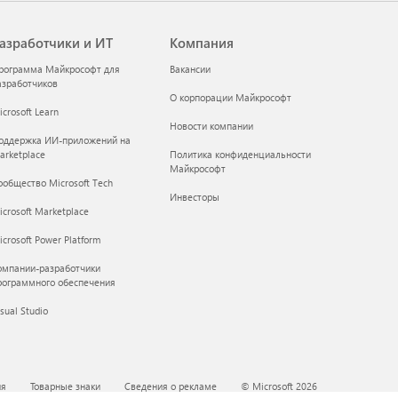
азработчики и ИТ
Компания
рограмма Майкрософт для
Вакансии
азработчиков
О корпорации Майкрософт
crosoft Learn
Новости компании
оддержка ИИ-приложений на
arketplace
Политика конфиденциальности
Майкрософт
ообщество Microsoft Tech
Инвесторы
icrosoft Marketplace
crosoft Power Platform
омпании-разработчики
рограммного обеспечения
sual Studio
ия
Товарные знаки
Сведения о рекламе
© Microsoft 2026