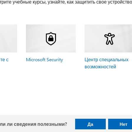
рите учебные курсы, узнайте, как защитить свое устройств
те с
Microsoft Security
Центр специальных
возможностей
ли ли сведения полезными?
Да
Нет