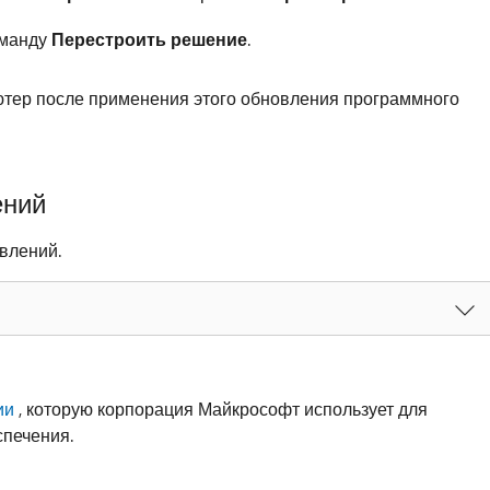
оманду
Перестроить решение
.
ютер после применения этого обновления программного
ений
влений.
ии
, которую корпорация Майкрософт использует для
печения.