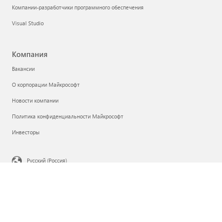
Компании-разработчики программного обеспечения
Visual Studio
Компания
Вакансии
О корпорации Майкрософт
Новости компании
Политика конфиденциальности Майкрософт
Инвесторы
Русский (Россия)
Ваши варианты выбора параметров конфиденциальности
Конфиденциальность медицинских сведений потребителей
Связаться с Майкрософт
Конфиденциальность
Условия использования