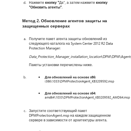
Нажмите
кнопку "
Да", а затем нажмите
кнопку
"Обновить агенты"
.
Метод 2. Обновление агентов защиты на
защищенных серверах
Получите пакет агента защиты обновлений из
следующего каталога на System Center 2012 R2 Data
Protection Manager:
Data_Protection_Manager_installation_location
\DPM\DPM\Agents\
Пакеты установки перечислены ниже.
Для обновлений на основе x86:
i386\1033\DPMProtectionAgent_KB3209592.msp
Для обновлений на основе x64:
amd64\1033\DPMProtectionAgent_KB3209592_AMD64.msp
Запустите соответствующий пакет
DPMProtectionAgent.msp на каждом защищенном
сервере в зависимости от архитектуры агента.