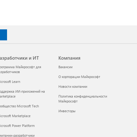
азработчики и ИТ
Компания
рограмма Майкрософт для
Вакансии
азработчиков
О корпорации Майкрософт
crosoft Learn
Новости компании
оддержка ИИ-приложений на
arketplace
Политика конфиденциальности
Майкрософт
ообщество Microsoft Tech
Инвесторы
icrosoft Marketplace
crosoft Power Platform
омпании-разработчики