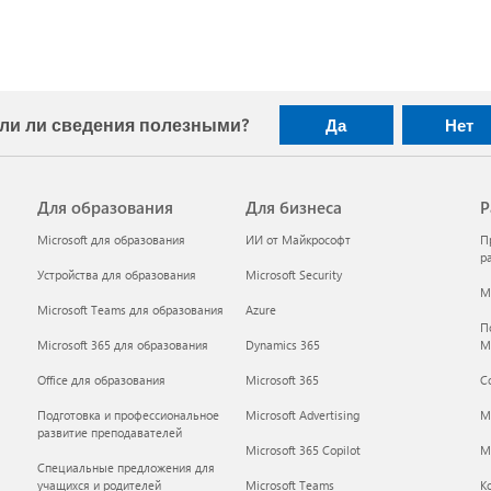
ли ли сведения полезными?
Да
Нет
Для образования
Для бизнеса
Р
Microsoft для образования
ИИ от Майкрософт
П
р
Устройства для образования
Microsoft Security
Mi
Microsoft Teams для образования
Azure
П
Microsoft 365 для образования
Dynamics 365
M
Office для образования
Microsoft 365
С
Подготовка и профессиональное
Microsoft Advertising
M
развитие преподавателей
Microsoft 365 Copilot
Mi
Специальные предложения для
учащихся и родителей
Microsoft Teams
К