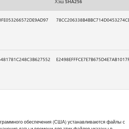
Хэш SHA256
0FE053266572DE9AD97
78CC206338B4BBC714D0453274C
481781C248C3B627552
E2498EFFFCE7E7B675D4E7AB101
ограммного обеспечения (США) устанавливаются файлы с
Значения даты и времени для этих файлов указаны в