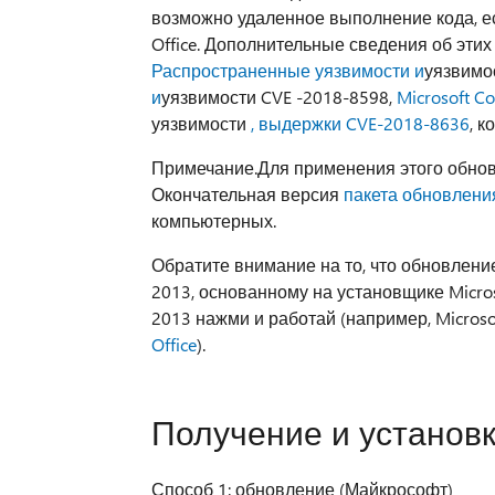
возможно удаленное выполнение кода, е
Office. Дополнительные сведения об эти
Распространенные уязвимости и
уязвимо
и
уязвимости CVE
-2018-8598,
Microsoft 
уязвимости
, выдержки CVE-2018-8636
, 
Примечание.Для применения этого обно
Окончательная версия
пакета обновления 
компьютерных.
Обратите внимание на то, что обновление
2013, основанному на установщике Micros
2013 нажми и работай (например, Microsoft
Office
).
Получение и установ
Способ 1: обновление (Майкрософт)