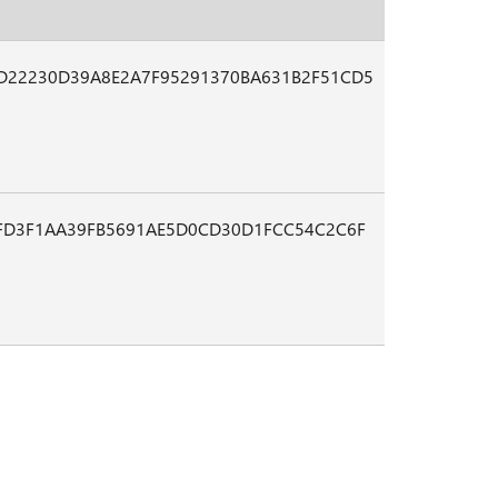
D22230D39A8E2A7F95291370BA631B2F51CD5
7FD3F1AA39FB5691AE5D0CD30D1FCC54C2C6F