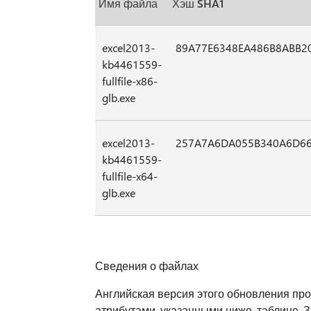
Имя файла
Хэш SHA1
excel2013-
89A77E6348EA486B8ABB2
kb4461559-
fullfile-x86-
glb.exe
excel2013-
257A7A6DA055B340A6D66
kb4461559-
fullfile-x64-
glb.exe
Сведения о файлах
Английская версия этого обновления пр
атрибутами, указанными ниже. таблице. 