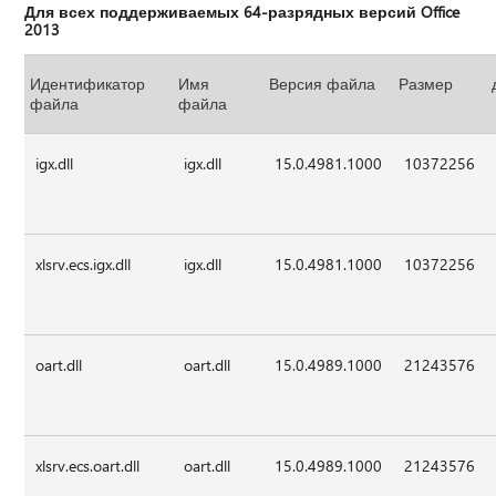
Для всех поддерживаемых 64-разрядных версий Office
2013
Идентификатор
Имя
Версия файла
Размер
файла
файла
igx.dll
igx.dll
15.0.4981.1000
10372256
xlsrv.ecs.igx.dll
igx.dll
15.0.4981.1000
10372256
oart.dll
oart.dll
15.0.4989.1000
21243576
xlsrv.ecs.oart.dll
oart.dll
15.0.4989.1000
21243576