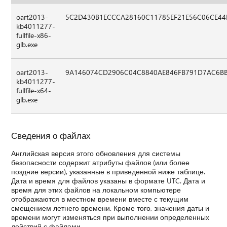
oart2013-
5C2D430B1ECCCA28160C11785EF21E56C06CE44
kb4011277-
fullfile-x86-
glb.exe
oart2013-
9A146074CD2906C04C8840AE846FB791D7AC6B
kb4011277-
fullfile-x64-
glb.exe
Сведения о файлах
Английская версия этого обновления для системы
безопасности содержит атрибуты файлов (или более
поздние версии), указанные в приведенной ниже таблице.
Дата и время для файлов указаны в формате UTC. Дата и
время для этих файлов на локальном компьютере
отображаются в местном времени вместе с текущим
смещением летнего времени. Кроме того, значения даты и
времени могут изменяться при выполнении определенных
действий с файлами.