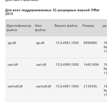
Для всех поддерживаемых 32-разрядных версий Office
2013
Идентификатор
Имя
Версия файла
Размер
да
файла
файла
igx.dll
igx.dll
15.0.4981.1000
8990880
1
N
1
oart.dll
oart.dll
15.0.4989.1000
14451896
1
N
1
oartodf.dll
oartodf.dll
15.0.4981.1000
2139336
1
N
1