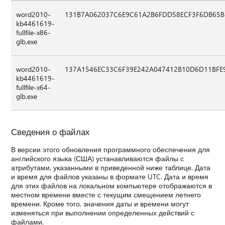
word2010-
131B7A062037C6E9C61A2B6FDD58ECF3F6DB65B
kb4461619-
fullfile-x86-
glb.exe
word2010-
137A1546EC33C6F39E242A047412B10D6D11BFE
kb4461619-
fullfile-x64-
glb.exe
Сведения о файлах
В версии этого обновления программного обеспечения для
английского языка (США) устанавливаются файлы с
атрибутами, указанными в приведенной ниже таблице. Дата
и время для файлов указаны в формате UTC. Дата и время
для этих файлов на локальном компьютере отображаются в
местном времени вместе с текущим смещением летнего
времени. Кроме того, значения даты и времени могут
изменяться при выполнении определенных действий с
файлами.