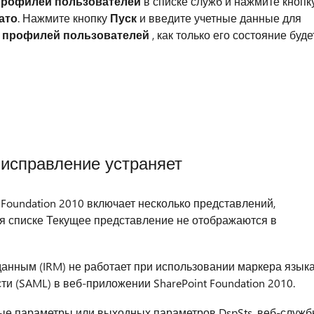
профилей пользователей
в списке служб и нажмите кнопк
ато
. Нажмите кнопку
Пуск
и введите учетные данные для
 профилей пользователей
, как только его состояние буде
исправление устраняет
t Foundation 2010 включает несколько представлений,
 списке Текущее представление не отображаются в
данным (IRM) не работает при использовании маркера язык
и (SAML) в веб-приложении SharePoint Foundation 2010.
ные параметры или выходных параметров DspSts, веб-служ