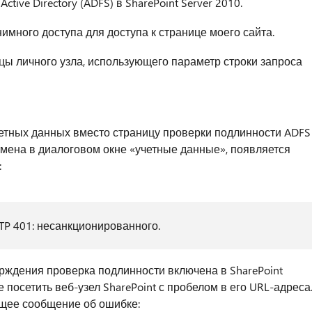
ive Directory (ADFS) в SharePoint Server 2010.
много доступа для доступа к странице моего сайта.
цы личного узла, использующего параметр строки запроса
четных данных вместо страницу проверки подлинности ADFS
тмена в диалоговом окне «учетные данные», появляется
:
TP 401: несанкционированного.
ждения проверка подлинности включена в SharePoint
 посетить веб-узел SharePoint с пробелом в его URL-адреса
ющее сообщение об ошибке: