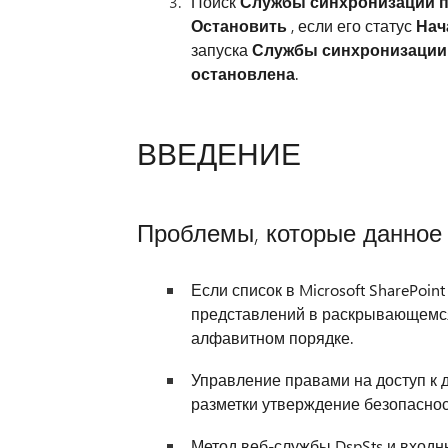
Поиск
Службы синхронизации 
Остановить
, если его статус
Нач
запуска
Службы синхронизации
остановлена
.
ВВЕДЕНИЕ
Проблемы, которые данное 
Если список в Microsoft SharePoin
представлений в раскрывающемся
алфавитном порядке.
Управление правами на доступ к 
разметки утверждение безопасност
Метод веб-службы DspSts и вход