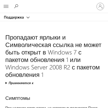
Войдит
Microsoft
в
учетну
Поддержка
запись
Пропадают ярлыки и
Символическая ссылка не может
быть открыт в Windows 7 с
пакетом обновления 1 или
Windows Server 2008 R2 с пакетом
обновления 1
Применяется к
Симптомы
При наличии компьютера, на котором выполняется Пакет