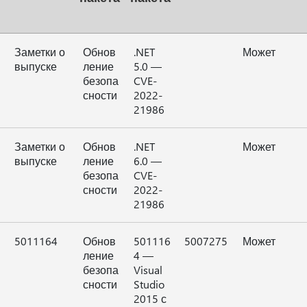
Заметки о
Обнов
.NET
Может
выпуске
ление
5.0 —
безопа
CVE-
сности
2022-
21986
Заметки о
Обнов
.NET
Может
выпуске
ление
6.0 —
безопа
CVE-
сности
2022-
21986
5011164
Обнов
501116
5007275
Может
ление
4 —
безопа
Visual
сности
Studio
2015 с