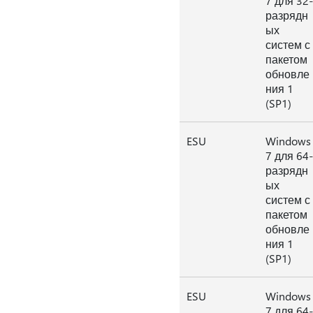
7 для 32-
разрядн
ых
систем с
пакетом
обновле
ния 1
(SP1)
ESU
Windows
7 для 64-
разрядн
ых
систем с
пакетом
обновле
ния 1
(SP1)
ESU
Windows
7 для 64-