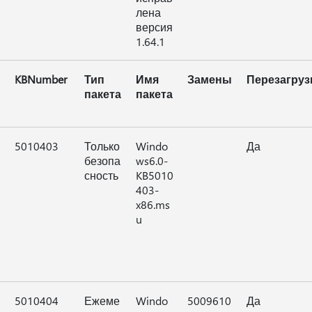
лена
версия
1.64.1
KBNumber
Тип
Имя
Замены
Перезагруз
пакета
пакета
5010403
Только
Windo
Да
безопа
ws6.0-
сность
KB5010
403-
x86.ms
u
5010404
Ежеме
Windo
5009610
Да