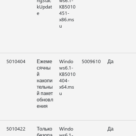
ngStac
ws6.1-
kUpdat
KB5010
e
451-
x86.ms
u
5010404
Ежеме
Windo
5009610
Да
сячны
ws6.1-
й
KB5010
накопи
404-
тельны
x64.ms
й пакет
u
обновл
ения
5010422
Только
Windo
Да
безопа
ws6.1-