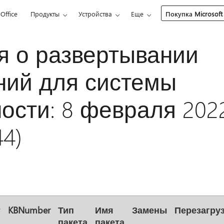
Office
Продукты
Устройства
Еще
Покупка Microsoft
я о развертывании
ний для системы
ости: 8 февраля 2022
44)
т
KBNumber
Тип
Имя
Замены
Перезагру
пакета
пакета