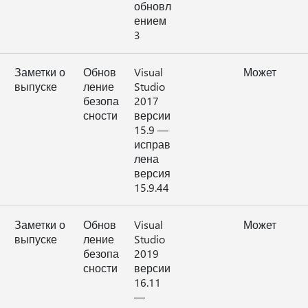
обновл
ением
3
Заметки о
Обнов
Visual
Может
выпуске
ление
Studio
безопа
2017
сности
версии
15.9 —
исправ
лена
версия
15.9.44
Заметки о
Обнов
Visual
Может
выпуске
ление
Studio
безопа
2019
сности
версии
16.11
—