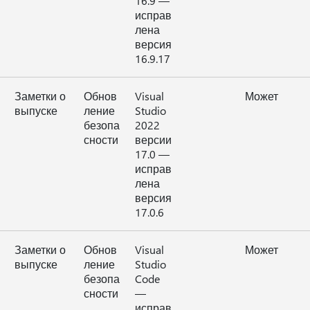
16.9 —
исправ
лена
версия
16.9.17
Заметки о
Обнов
Visual
Может
выпуске
ление
Studio
безопа
2022
сности
версии
17.0 —
исправ
лена
версия
17.0.6
Заметки о
Обнов
Visual
Может
выпуске
ление
Studio
безопа
Code
сности
—
исправ