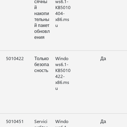
сячны
ws6.1-
й
KB5010
накопи
404-
тельны
x86.ms
й пакет
u
обновл
ения
5010422
Только
Windo
Да
безопа
ws6.1-
сность
KB5010
422-
x86.ms
u
5010451
Servici
Windo
Да