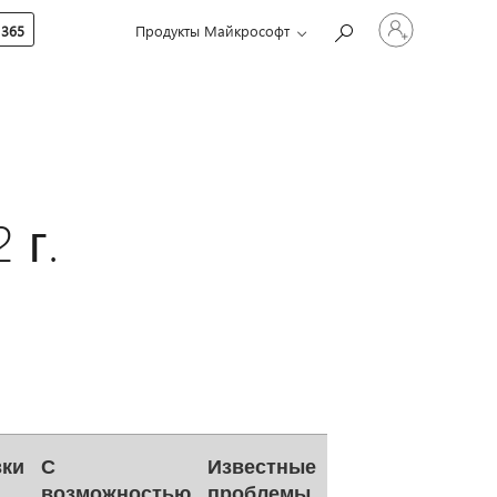
Войдите
 365
Продукты Майкрософт
в
учетную
запись
 г.
зки
С
Известные
возможностью
проблемы