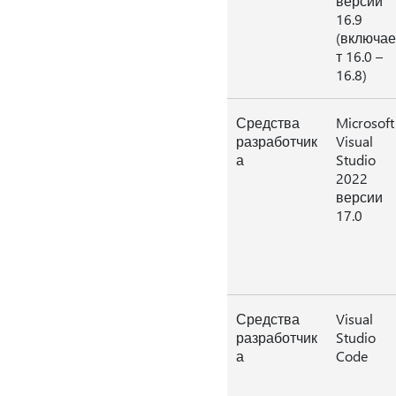
версии
16.9
(включае
т 16.0 –
16.8)
Средства
Microsoft
разработчик
Visual
а
Studio
2022
версии
17.0
Средства
Visual
разработчик
Studio
а
Code