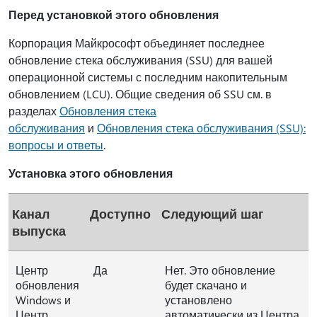
Перед установкой этого обновления
Корпорация Майкрософт объединяет последнее
обновление стека обслуживания (SSU) для вашей
операционной системы с последним накопительным
обновлением (LCU). Общие сведения об SSU см. в
разделах
Обновления стека
обслуживания
и
Обновления стека обслуживания (SSU):
вопросы и ответы
.
Установка этого обновления
Канал
Доступно
Следующий шаг
выпуска
Центр
Да
Нет. Это обновление
обновления
будет скачано и
Windows и
установлено
Центр
автоматически из Центра