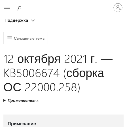
Войдит
Microsoft
в
учетну
Поддержка
запись
Связанные темы
12 октября 2021 г. —
KB5006674 (сборка
ОС 22000.258)
Применяется к
Примечание