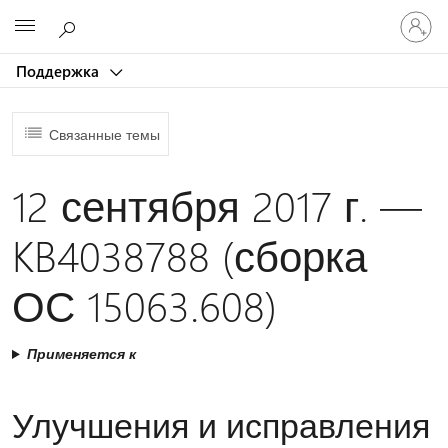
Войдит
Microsoft
в
учетну
Поддержка
запись
Связанные темы
12 сентября 2017 г. —
KB4038788 (сборка
ОС 15063.608)
Применяется к
Улучшения и исправления