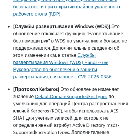
безопасности при открытии файлов удаленного
рабочего стола (RDP).
[Службы развертывания Windows (WDS)]
Это
обновление отключает функцию "Развертывание
без помощи рук" в WDS по умолчанию и больше не
поддерживается. Дополнительные сведения об
этом изменении см. в статье
Службы
развертывания Windows (WDS) Hands-Free
Руководство по обеспечению защиты
развертывания, связанное с CVE-2026-0386
.
[Протокол Kerberos]
Это обновление изменяет
значение
DefaultDomainSupportedEncTypes
по
умолчанию для операций Центра распространения
ключей Kerberos (KDC), чтобы использовать AES-
SHA1 для учетных записей, для которых не
определен явный атрибут Active Directory msds-
SupportedEncryptionTypes. Дополнительные