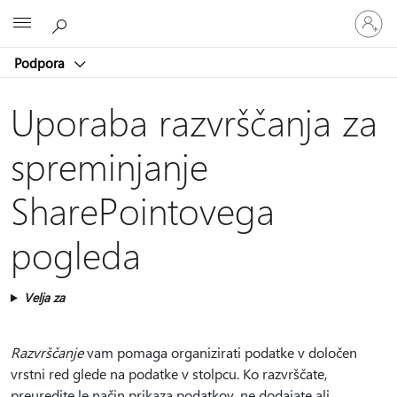
Vpišite
Microsoft
se
v
Podpora
svoj
račun
Uporaba razvrščanja za
spreminjanje
SharePointovega
pogleda
Velja za
Razvrščanje
vam pomaga organizirati podatke v določen
vrstni red glede na podatke v stolpcu. Ko razvrščate,
preuredite le način prikaza podatkov, ne dodajate ali