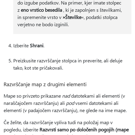
do izgube podatkov. Na primer, kjer imate stolpec
z
eno vrstico besedila
, ki je zapolnjen s številkami,
in spremenite vrsto v
»Številke
«, podatki stolpca
verjetno ne bodo izginili.
Izberite
Shrani
.
Preizkusite razvrščanje stolpca in preverite, ali deluje
tako, kot ste pričakovali.
Razvrščanje map z drugimi elementi
Mape so privzeto prikazane
nad
datotekami ali elementi (v
naraščajočem razvrščanju) ali
pod
vsemi datotekami ali
elementi (v padajočem razvrščanju), ne glede na ime mape.
Če želite, da razvrščanje vpliva tudi na položaj map v
pogledu, izberite
Razvrsti samo po določenih pogojih (mape