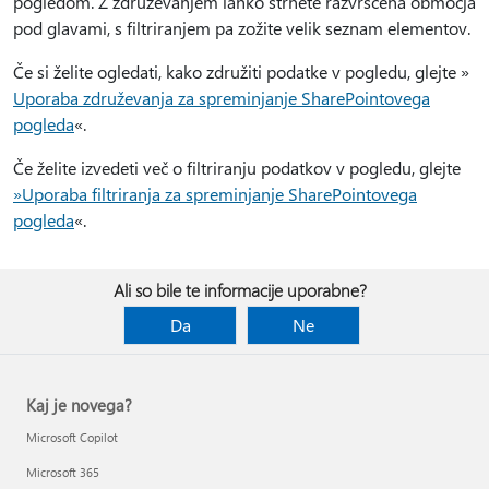
pogledom. Z združevanjem lahko strnete razvrščena območja
pod glavami, s filtriranjem pa zožite velik seznam elementov.
Če si želite ogledati, kako združiti podatke v pogledu, glejte »
Uporaba združevanja za spreminjanje SharePointovega
pogleda
«.
Če želite izvedeti več o filtriranju podatkov v pogledu, glejte
»Uporaba filtriranja za spreminjanje SharePointovega
pogleda
«.
Ali so bile te informacije uporabne?
Da
Ne
Kaj je novega?
Microsoft Copilot
Microsoft 365