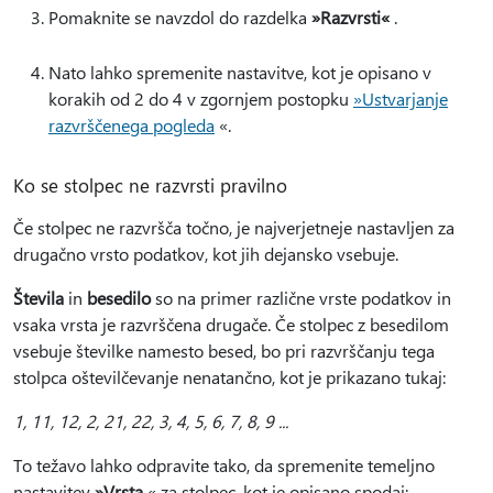
Pomaknite se navzdol do razdelka
»Razvrsti«
.
Nato lahko spremenite nastavitve, kot je opisano v
korakih od 2 do 4 v zgornjem postopku
»Ustvarjanje
razvrščenega pogleda
«.
Ko se stolpec ne razvrsti pravilno
Če stolpec ne razvršča točno, je najverjetneje nastavljen za
drugačno vrsto podatkov, kot jih dejansko vsebuje.
Števila
in
besedilo
so na primer različne vrste podatkov in
vsaka vrsta je razvrščena drugače. Če stolpec z besedilom
vsebuje številke namesto besed, bo pri razvrščanju tega
stolpca oštevilčevanje nenatančno, kot je prikazano tukaj:
1, 11, 12, 2, 21, 22, 3, 4, 5, 6, 7, 8, 9 ...
To težavo lahko odpravite tako, da spremenite temeljno
nastavitev
»Vrsta
« za stolpec, kot je opisano spodaj: