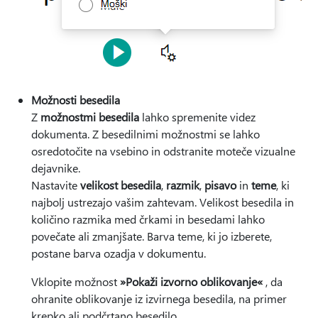
Možnosti besedila
Z
možnostmi besedila
lahko spremenite videz
dokumenta. Z besedilnimi možnostmi se lahko
osredotočite na vsebino in odstranite moteče vizualne
dejavnike.
Nastavite
velikost besedila
,
razmik
,
pisavo
in
teme
, ki
najbolj ustrezajo vašim zahtevam. Velikost besedila in
količino razmika med črkami in besedami lahko
povečate ali zmanjšate. Barva teme, ki jo izberete,
postane barva ozadja v dokumentu.
Vklopite možnost
»Pokaži izvorno oblikovanje«
, da
ohranite oblikovanje iz izvirnega besedila, na primer
krepko ali podčrtano besedilo.