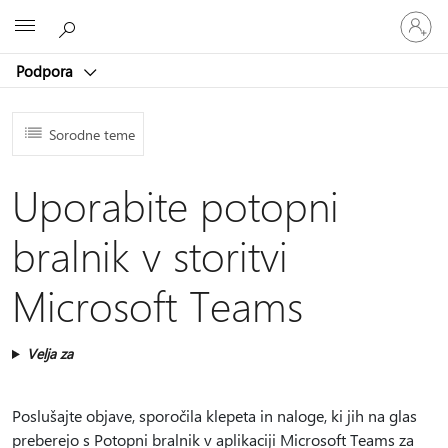
Vpišite
Microsoft
se
v
Podpora
svoj
račun
Sorodne teme
Uporabite potopni
bralnik v storitvi
Microsoft Teams
Velja za
Poslušajte objave, sporočila klepeta in naloge, ki jih na glas
preberejo s Potopni bralnik v aplikaciji Microsoft Teams za