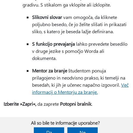
gradivu. S stikalom ga vklopite ali izklopite.
Slikovni slovar
vam omogoča, da kliknete
poljubno besedo, če jo želite slišati in prikazati
sliko, s katero je beseda lažje definirana.
S funkcijo prevajanja
lahko prevedete besedilo
v druge jezike s pomočjo Worda ali
dokumenta.
Mentor za branje
študentom ponuja
prilagojeno in neodvisno prakso, ki temelji na
besedah, ki jih je učenec napačno izgovoril.
Več
informacij o Mentorju za branje.
Izberite »Zapri«,
da zaprete
Potopni bralnik
.
Ali so bile te informacije uporabne?
Da
Ne