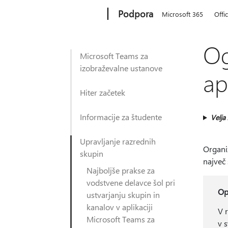
Microsoft
Podpora
Microsoft 365
Offi
Og
Microsoft Teams za
izobraževalne ustanove
ap
Hiter začetek
Informacije za študente
Velja
Upravljanje razrednih
Organiz
skupin
največ 
Najboljše prakse za
vodstvene delavce šol pri
O
ustvarjanju skupin in
kanalov v aplikaciji
V 
Microsoft Teams za
v s