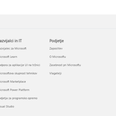
azvijalci in IT
Podjetje
zvijalec za Microsoft
Zaposlitev
crosoft Learn
O Microsoftu
dpora za aplikacije UI na tržnici
Zasebnost pri Microsoftu
crosoftova skupnost tehnikov
Vlagatelji
icrosoft Marketplace
crosoft Power Platform
odjetja za programsko opremo
sual Studio