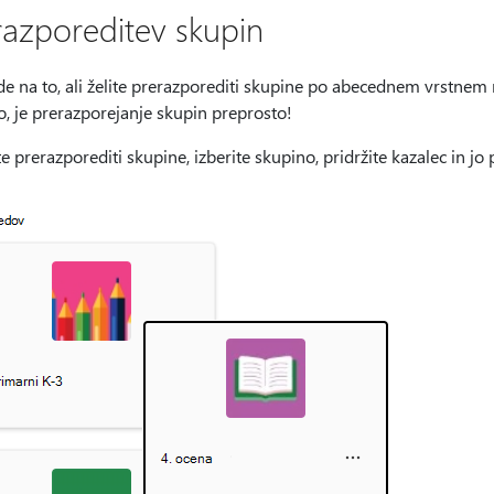
razporeditev skupin
e na to, ali želite prerazporediti skupine po abecednem vrstnem 
, je prerazporejanje skupin preprosto!
te prerazporediti skupine, izberite skupino, pridržite kazalec in j