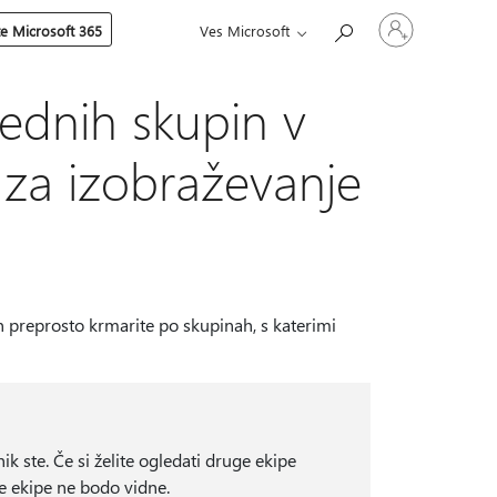
Vpišite
te Microsoft 365
Ves Microsoft
se
v
svoj
račun
rednih skupin v
s za izobraževanje
in preprosto krmarite po skupinah, s katerimi
nik ste. Če si želite ogledati druge ekipe
e ekipe ne bodo vidne.