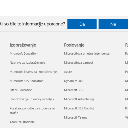
Ali so bile te informacije uporabne?
Da
Ne
Izobraževanje
Poslovanje
R
Microsoft Education
Microsoftova umetna inteligenca
Ra
Naprave za izobraževanje
Microsoftova varnost
Mi
Microsoft Teams za izobraževanje
Azure
Po
Microsoft 365 Education
Dynamics 365
Mi
Office Education
Microsoft 365
M
Izobraževanje in razvoj učiteljev
Microsoft Advertising
Mi
Posebne ponudbe za študente in
Microsoft 365 Copilot
P
starše
Microsoft Teams
Vi
Azure za študente