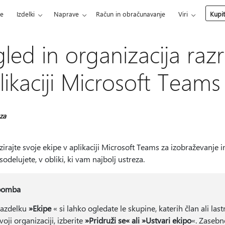
ce
Izdelki
Naprave
Račun in obračunavanje
Viri
Kupi
led in organizacija raz
likaciji Microsoft Team
 za
irajte svoje ekipe v aplikaciji Microsoft Teams za izobraževanje 
sodelujete, v obliki, ki vam najbolj ustreza.
pomba
razdelku
»Ekipe
« si lahko ogledate le skupine, katerih član ali last
voji organizaciji, izberite
»Pridruži se« ali »Ustvari ekipo
«. Zasebn