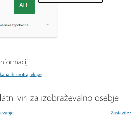
informacij
kanalih znotraj ekipe
atni viri za izobraževalno osebje
ževanje
Zastavite