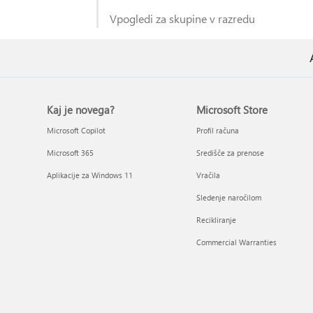
Vpogledi za skupine v razredu
Kaj je novega?
Microsoft Store
Microsoft Copilot
Profil računa
Microsoft 365
Središče za prenose
Aplikacije za Windows 11
Vračila
Sledenje naročilom
Recikliranje
Commercial Warranties