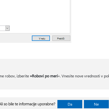
ine robov, izberite
»Robovi po meri
«. Vnesite nove vrednosti v pol
Ali so bile te informacije uporabne?
Da
Ne