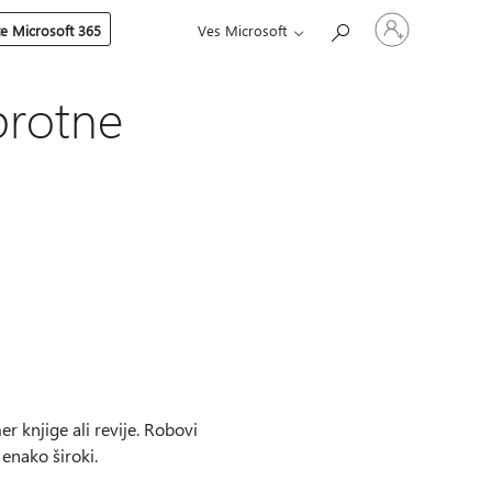
Vpišite
te Microsoft 365
Ves Microsoft
se
v
svoj
račun
protne
 knjige ali revije. Robovi
 enako široki.