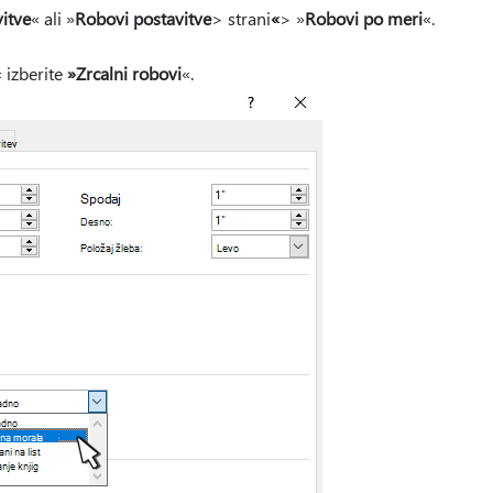
itve
« ali »
Robovi postavitve
> strani
«
> »
Robovi po meri
«.
 izberite
»Zrcalni robovi
«.