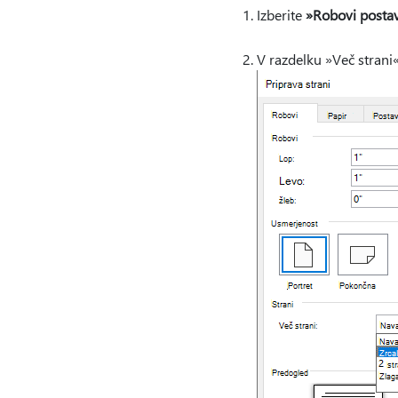
Izberite
»Robovi postav
V razdelku »Več strani«