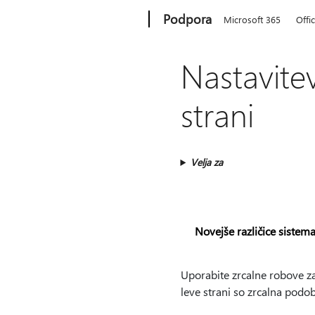
Microsoft
Podpora
Microsoft 365
Offi
Nastavite
strani
Velja za
Novejše različice siste
Uporabite zrcalne robove za
leve strani so zrcalna podob