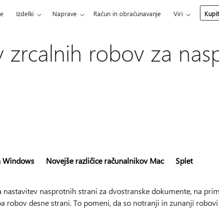
ce
Izdelki
Naprave
Račun in obračunavanje
Viri
Kupi
v zrcalnih robov za nas
ma Windows
Novejše različice računalnikov Mac
Splet
 nastavitev nasprotnih strani za dvostranske dokumente, na primer
a robov desne strani. To pomeni, da so notranji in zunanji robovi